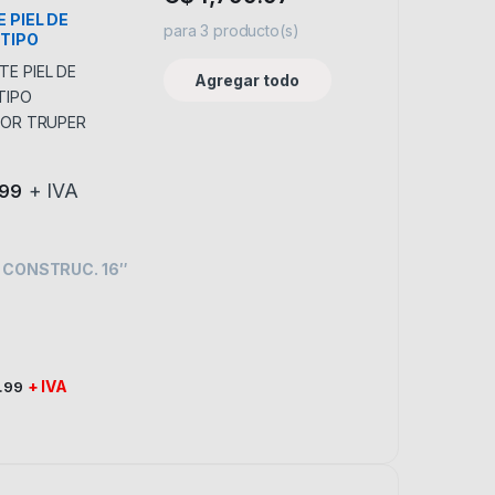
 PIEL DE
para
3
producto(s)
TIPO
DOR TRUPER
Agregar todo
+ IVA
.99
 CONSTRUC. 16″
+ IVA
.99