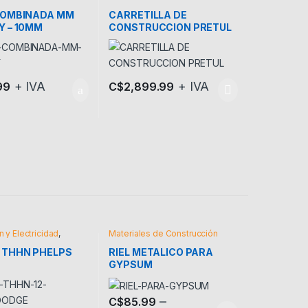
COMBINADA MM
CARRETILLA DE
Y – 10MM
CONSTRUCCION PRETUL
+ IVA
+ IVA
99
C$
2,899.99
n y Electricidad
,
Materiales de Construcción
s de Construcción
 THHN PHELPS
RIEL METALICO PARA
GYPSUM
–
C$
85.99