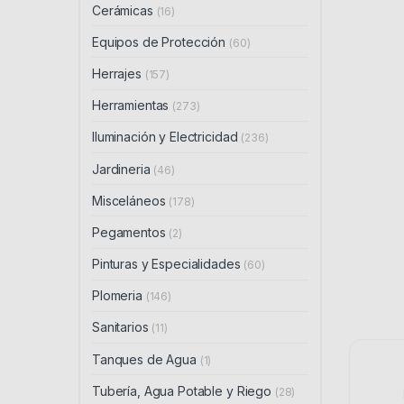
Cerámicas
(16)
Equipos de Protección
(60)
Herrajes
(157)
Herramientas
(273)
Iluminación y Electricidad
(236)
Jardineria
(46)
Misceláneos
(178)
Pegamentos
(2)
Pinturas y Especialidades
(60)
Plomeria
(146)
Sanitarios
(11)
Tanques de Agua
(1)
Tubería, Agua Potable y Riego
(28)