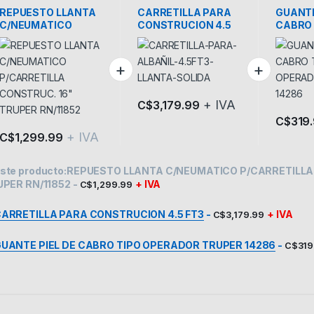
Construcción
REPUESTO LLANTA
CARRETILLA PARA
GUANTE
C/NEUMATICO
CONSTRUCION 4.5
CABRO 
P/CARRETILLA
FT3
OPERA
CONSTRUC. 16″
14286
TRUPER RN/11852
+ IVA
C$
3,179.99
C$
319
+ IVA
C$
1,299.99
ste producto:
REPUESTO LLANTA C/NEUMATICO P/CARRETILLA
UPER RN/11852
-
+ IVA
C$
1,299.99
ARRETILLA PARA CONSTRUCION 4.5 FT3
-
+ IVA
C$
3,179.99
UANTE PIEL DE CABRO TIPO OPERADOR TRUPER 14286
-
C$
319