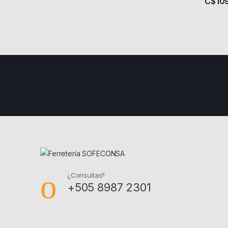
C$
10
¿Consultas?
+505 8987 2301