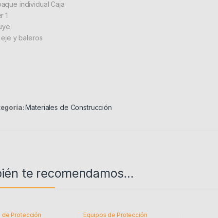
aque individual Caja
r 1
luye
 eje y baleros
egoría:
Materiales de Construcción
ién te recomendamos…
 de Protección
Equipos de Protección