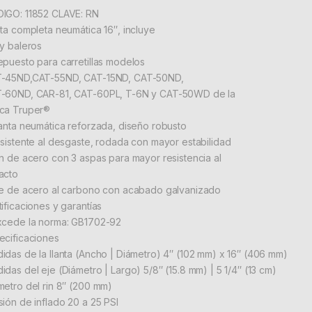
IGO: 11852 CLAVE: RN
nta completa neumática 16″, incluye
 y baleros
epuesto para carretillas modelos
-45ND,CAT-55ND, CAT-15ND, CAT-50ND,
-60ND, CAR-81, CAT-60PL, T-6N y CAT-50WD de la
ca Truper®
lanta neumática reforzada, diseño robusto
esistente al desgaste, rodada con mayor estabilidad
in de acero con 3 aspas para mayor resistencia al
acto
je de acero al carbono con acabado galvanizado
tificaciones y garantías
xcede la norma: GB1702-92
ecificaciones
idas de la llanta (Ancho | Diámetro) 4″ (102 mm) x 16″ (406 mm)
idas del eje (Diámetro | Largo) 5/8″ (15.8 mm) | 5 1/4″ (13 cm)
metro del rin 8″ (200 mm)
sión de inflado 20 a 25 PSI