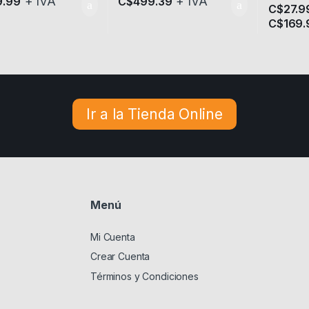
+ IVA
+ IVA
9.99
C$
499.39
C$
27.9
C$
169.
Este prod
Ir a la Tienda Online
Menú
Mi Cuenta
Crear Cuenta
Términos y Condiciones