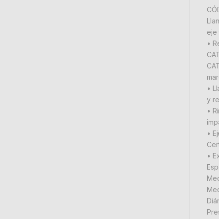
CÓD
Lla
eje
• R
CAT
CAT
mar
• L
y r
• R
imp
• E
Cer
• E
Esp
Med
Med
Diá
Pre