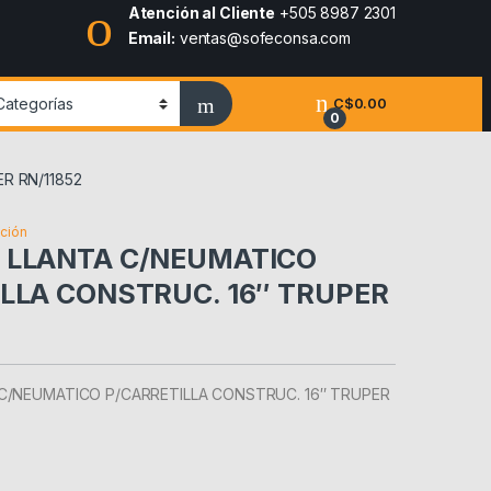
Atención al Cliente
+505 8987 2301
Email:
ventas@sofeconsa.com
C$
0.00
0
R RN/11852
cción
 LLANTA C/NEUMATICO
LLA CONSTRUC. 16″ TRUPER
C/NEUMATICO P/CARRETILLA CONSTRUC. 16″ TRUPER