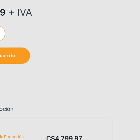
+ IVA
99
C/NEUMATICO P/CARRETILLA CONSTRUC. 16" TRUPER RN/11852
carrito
pción
de Protección
C$
4,799.97