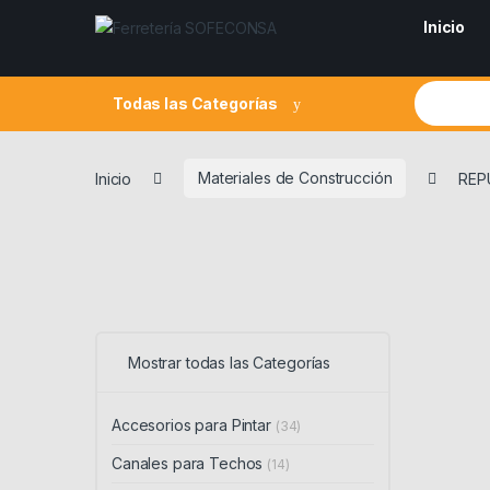
Skip to navigation
Skip to content
Inicio
Search fo
Todas las Categorías
Inicio
Materiales de Construcción
REP
Mostrar todas las Categorías
Accesorios para Pintar
(34)
Canales para Techos
(14)