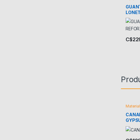
GUANT
LONE
C$
22
Prod
Materia
CANA
GYPS