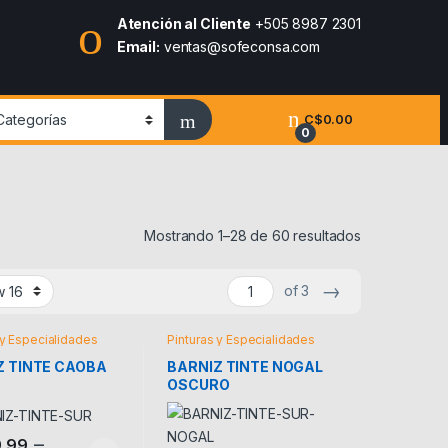
Atención al Cliente
+505 8987 2301
Email:
ventas@sofeconsa.com
C$
0.00
0
Mostrando 1–28 de 60 resultados
→
of 3
 y Especialidades
Pinturas y Especialidades
Z TINTE CAOBA
BARNIZ TINTE NOGAL
OSCURO
–
.99