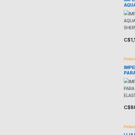
AQU
SHER
GLN
C$
1
Pintur
IMPE
PARA
PARE
LAN
C$
8
Pintur
LIJA