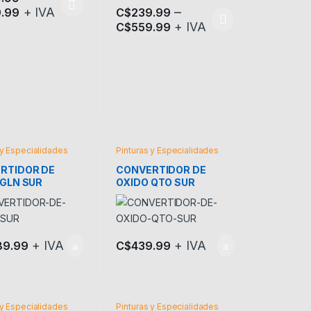
–
+ IVA
.99
C$
239.99
oducto tiene múltiples variantes. Las opciones se pueden elegir en l
+ IVA
C$
559.99
 Las opciones se pueden elegir en la página de producto
Este producto tiene múltiples variantes. L
 la página de producto
 y Especialidades
Pinturas y Especialidades
RTIDOR DE
CONVERTIDOR DE
 GLN SUR
OXIDO QTO SUR
+ IVA
+ IVA
89.99
C$
439.99
 y Especialidades
Pinturas y Especialidades