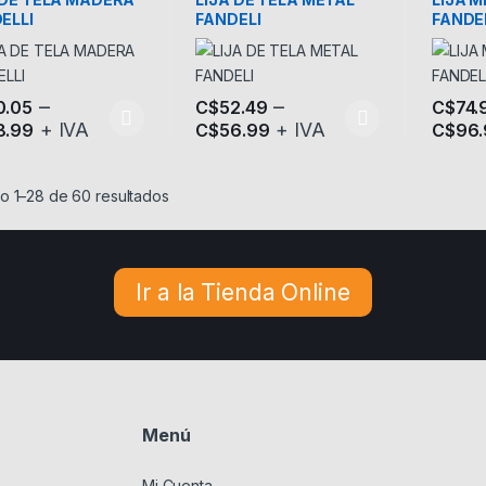
ELLI
FANDELI
FANDE
PIE
–
–
0.05
C$
52.49
C$
74.
+ IVA
+ IVA
8.99
C$
56.99
C$
96
producto tiene múltiples variantes. Las opciones se pueden elegir en
Este producto tiene múltiples variantes.
Este pr
o 1–28 de 60 resultados
Ir a la Tienda Online
Menú
Mi Cuenta