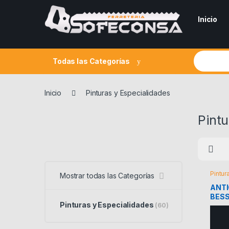
Skip to navigation
Skip to content
Inicio
Search fo
Todas las Categorías
Inicio
Pinturas y Especialidades
Pintu
Pintur
Mostrar todas las Categorías
ANT
BESS
Pinturas y Especialidades
(60)