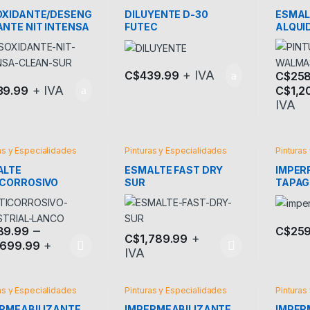
OXIDANTE/DESENG
DILUYENTE D-30
ESMAL
NTE NIT INTENSA
FUTEC
ALQUI
N SUR
MAST
+ IVA
C$
439.99
C$
258
+ IVA
39.99
C$
1,2
Este pr
IVA
as y Especialidades
Pinturas y Especialidades
Pinturas
ALTE
ESMALTE FAST DRY
IMPER
ICORROSIVO
SUR
TAPAG
STRIAL LANCO
–
C$
259
89.99
+
C$
1,789.99
Este pr
+
,699.99
IVA
producto tiene múltiples variantes. Las opciones se pueden elegir en
Este producto tiene múltiples variantes.
as y Especialidades
Pinturas y Especialidades
Pinturas
RMEABILIZANTE
IMPERMEABILIZANTE
IMPER