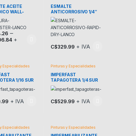
TE ACEITE
ESMALTE
DICO WALL-
ANTICORROSIVO 1/4″
ER
RAPID DRY
–
.26
+
06.84
oducto tiene múltiples variantes. Las opciones se pueden elegir en l
+ IVA
C$
329.99
Este producto tiene múltiples variantes. L
 y Especialidades
Pinturas y Especialidades
FAST
IMPERFAST
OTERA 1/16 SUR
TAPAGOTERA 1/4 SUR
+ IVA
+ IVA
.99
C$
529.99
oducto tiene múltiples variantes. Las opciones se pueden elegir en l
Este producto tiene múltiples variantes. L
 la página de producto
 Las opciones se pueden elegir en la página de producto
 y Especialidades
Pinturas y Especialidades
MEABILIZANTE
IMPERMEABILIZANTE