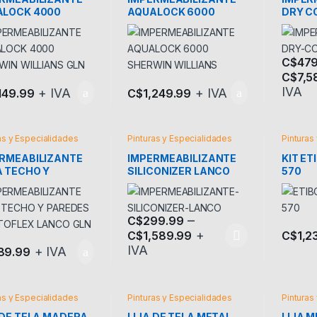
ALOCK 4000
AQUALOCK 6000
DRY C
WIN WILLIANS
SHERWIN WILLIANS
C$
479
C$
7,5
Este pr
IVA
+ IVA
+ IVA
,149.99
C$
1,249.99
as y Especialidades
Pinturas y Especialidades
Pinturas
RMEABILIZANTE
IMPERMEABILIZANTE
KIT E
 TECHO Y
SILICONIZER LANCO
570
DES ELASTOFLEX
CO GLN
–
C$
299.99
+
C$
1,2
C$
1,589.99
Este producto tiene múltiples variantes.
IVA
+ IVA
89.99
as y Especialidades
Pinturas y Especialidades
Pinturas
 DE TELA MADERA
LIJA DE TELA METAL
LIJA M