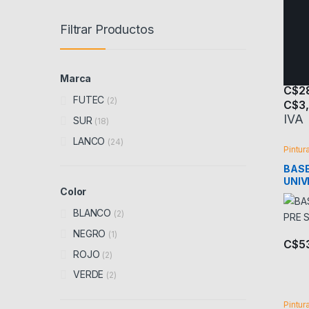
Filtrar Productos
Marca
C$
2
FUTEC
(2)
C$
3
Este 
IVA
SUR
(18)
LANCO
(24)
Pintur
BASE
UNIV
Color
BLANCO
(2)
NEGRO
(1)
C$
5
ROJO
(2)
VERDE
(2)
Pintur