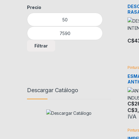
DES
Precio
RASA
Precio mínimo
Precio máximo
CLEA
C$
4
Filtrar
Pintur
ESM
ANT
INDU
Descargar Catálogo
C$
2
C$
3
Este 
IVA
Pintur
IMPE