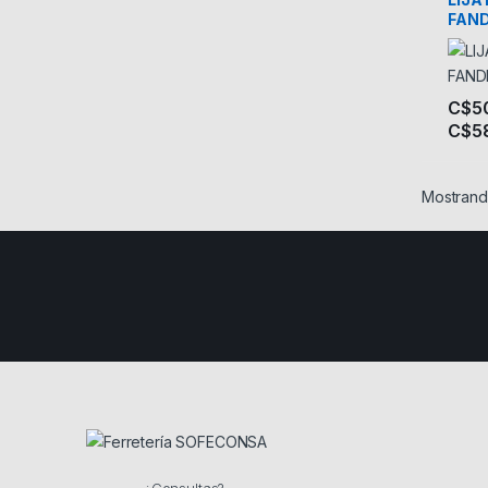
FAND
C$
5
C$
5
Este 
Mostrand
¿Consultas?