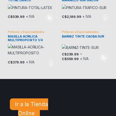
TOTAL LANCO
AMARILLO SUR GALON
+ IVA
+ IVA
C$
539.99
C$
2,189.99
Este producto tiene múltiples variantes. Las opciones se pueden
Pinturas y Especialidades
Pinturas y Especialidades
MASILLA ACRILICA
BARNIZ TINTE CAOBA SUR
MULTIPROPOSITO 1/4
–
C$
239.99
+ IVA
C$
559.99
Este producto tiene múltiples v
+ IVA
C$
379.99
Ir a la Tienda
Online