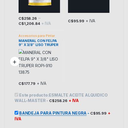
–
C$
258.26
+ IVA
C$
95.99
+ IVA
Este producto tiene múltiples variantes. Las opciones se p
C$
1,206.84
Accesorios para Pintar
MANERAL CON FELPA
9″ X 3/8″ LISO TRUPER
ROPI-910 13875
+ IVA
C$
177.79
Este producto:
ESMALTE ACEITE ALQUIDICO
WALL-MASTER
-
+ IVA
C$
258.26
BANDEJA PARA PINTURA NEGRA
-
+
C$
95.99
IVA