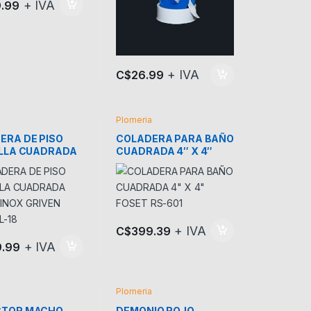
+ IVA
.99
+ IVA
C$
26.99
a
Plomeria
ERA DE PISO
COLADERA PARA BAÑO
ILLA CUADRADA
CUADRADA 4″ X 4″
 INOX GRIVEN
FOSET RS-601
BL-18
+ IVA
C$
399.39
+ IVA
9.99
a
Plomeria
CTOR MACHO
DEMONIO ROJO