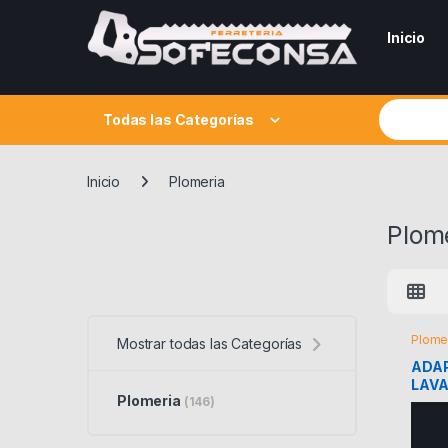
Skip to navigation
Skip to content
Inicio
Search fo
Todas las Categorías
Inicio
Plomeria
Plom
Plome
Mostrar todas las Categorías
ADA
LAV
Plomeria
(146)
FRE