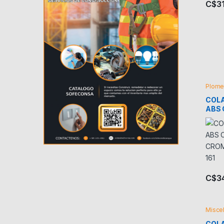
C$
3
Plome
COL
ABS 
CROM
161
C$
3
Misce
COL