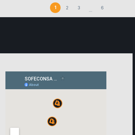
1
2
3
6
…