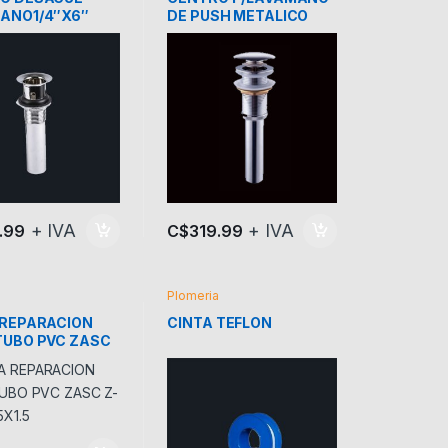
ANO1/4″X6″
DE PUSH METALICO
ADO
GRIVEN
+ IVA
+ IVA
.99
C$
319.99
a
Plomeria
 REPARACION
CINTA TEFLON
TUBO PVC ZASC
VC5X1.5