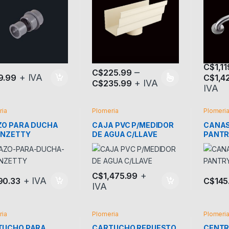
C$
1,1
–
C$
225.99
+ IVA
9.99
C$
1,4
+ IVA
C$
235.99
Este producto tiene múltiples variantes.
Este pr
IVA
ria
Plomeria
Plomeri
ZO PARA DUCHA
CAJA PVC P/MEDIDOR
CANAS
ENZETTY
DE AGUA C/LLAVE
PANTR
+
C$
1,475.99
+ IVA
90.33
C$
145
IVA
ria
Plomeria
Plomeri
TUCHO PARA
CARTUCHO REPUESTO
CENTR