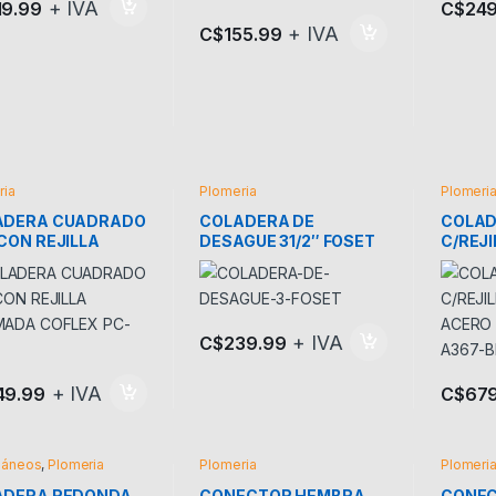
+ IVA
19.99
C$
249
+ IVA
C$
155.99
ria
Plomeria
Plomeri
ADERA CUADRADO
COLADERA DE
COLAD
CON REJILLA
DESAGUE 31/2″ FOSET
C/REJ
ADA COFLEX PC-
ACERO
A367-
+ IVA
C$
239.99
+ IVA
49.99
C$
67
láneos
,
Plomeria
Plomeria
Plomeri
ADERA REDONDA
CONECTOR HEMBRA
CONE