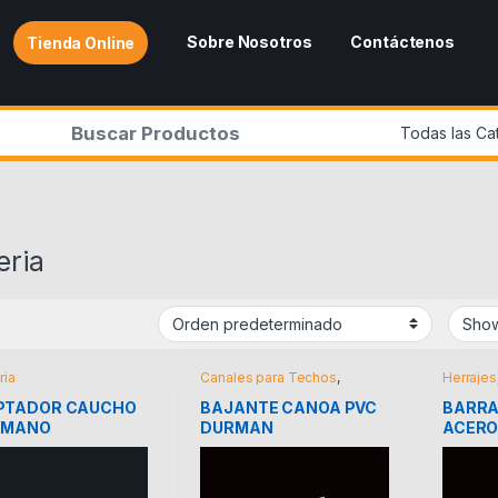
Sobre Nosotros
Contáctenos
Tienda Online
r:
eria
ria
Canales para Techos
,
Herrajes
Plomeria
PTADOR CAUCHO
BAJANTE CANOA PVC
BARRA
AMANO
DURMAN
ACERO
GADERO COFLEX