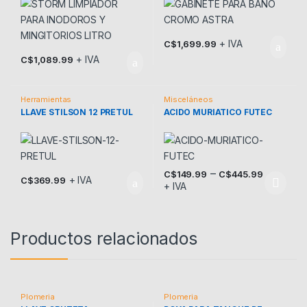
+ IVA
C$
1,699.99
+ IVA
C$
1,089.99
Herramientas
Misceláneos
LLAVE STILSON 12 PRETUL
ACIDO MURIATICO FUTEC
–
C$
149.99
C$
445.99
+ IVA
C$
369.99
+ IVA
Este producto tiene múltiples v
Productos relacionados
Plomeria
Plomeria