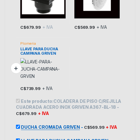
+ IVA
+ IVA
C$
679.99
C$
569.99
Plomeria
LLAVE PARA DUCHA
CAMPANA GRIVEN
+ IVA
C$
739.99
Este producto:
COLADERA DE PISO C/REJILLA
CUADRADA ACERO INOX GRIVEN A367-BL-18
-
+ IVA
C$
679.99
DUCHA CROMADA GRIVEN
-
+ IVA
C$
569.99