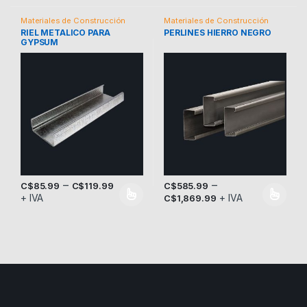
Materiales de Construcción
Materiales de Construcción
RIEL METALICO PARA
PERLINES HIERRO NEGRO
GYPSUM
–
–
C$
585.99
C$
85.99
C$
119.99
+ IVA
+ IVA
C$
1,869.99
Este producto tiene múltiples variantes. Las opciones se pueden
Este producto tiene múltiples v