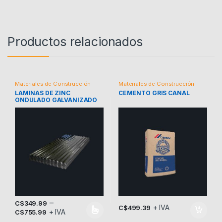
Productos relacionados
Materiales de Construcción
Materiales de Construcción
LAMINAS DE ZINC
CEMENTO GRIS CANAL
ONDULADO GALVANIZADO
–
C$
349.99
+ IVA
C$
499.39
+ IVA
C$
755.99
Este producto tiene múltiples variantes. Las opciones se pueden