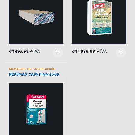
+ IVA
+ IVA
C$
495.99
C$
1,689.99
Materiales de Construcción
REPEMAX CAPA FINA 40GK