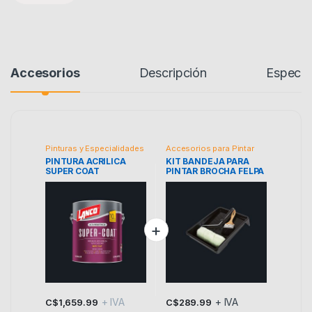
Accesorios
Descripción
Especif
Pinturas y Especialidades
Accesorios para Pintar
PINTURA ACRILICA
KIT BANDEJA PARA
SUPER COAT
PINTAR BROCHA FELPA
+ IVA
+ IVA
C$
1,659.99
C$
289.99