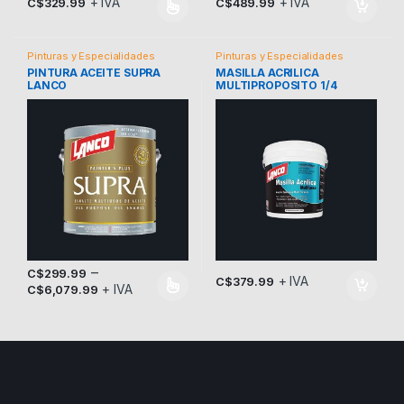
+ IVA
+ IVA
C$
329.99
C$
489.99
Este producto tiene múltiples variantes. Las opciones se pueden
Pinturas y Especialidades
Pinturas y Especialidades
PINTURA ACEITE SUPRA
MASILLA ACRILICA
LANCO
MULTIPROPOSITO 1/4
–
C$
299.99
+ IVA
C$
379.99
+ IVA
C$
6,079.99
Este producto tiene múltiples variantes. Las opciones se pueden