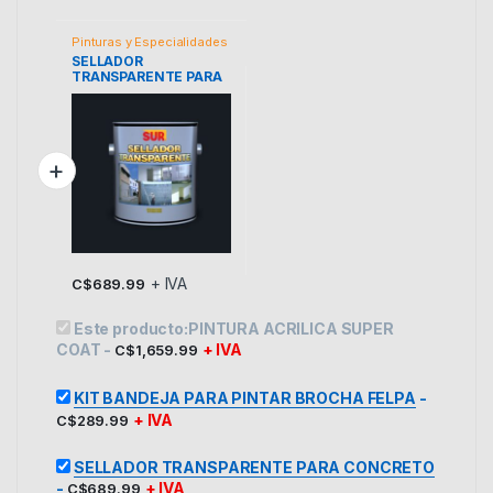
Pinturas y Especialidades
SELLADOR
TRANSPARENTE PARA
CONCRETO
+ IVA
C$
689.99
Este producto:
PINTURA ACRILICA SUPER
COAT
-
+ IVA
C$
1,659.99
KIT BANDEJA PARA PINTAR BROCHA FELPA
-
+ IVA
C$
289.99
SELLADOR TRANSPARENTE PARA CONCRETO
-
+ IVA
C$
689.99