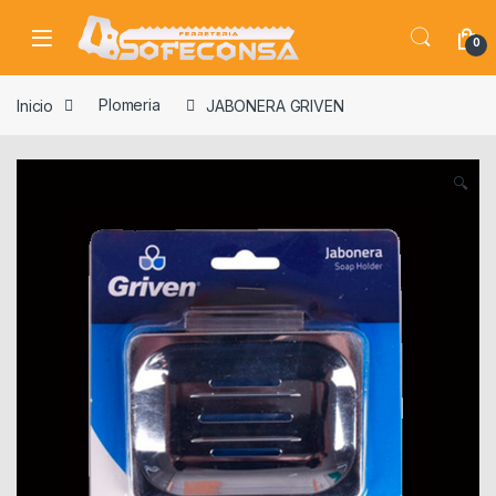
Skip to navigation
Skip to content
0
Inicio
Plomeria
JABONERA GRIVEN
🔍