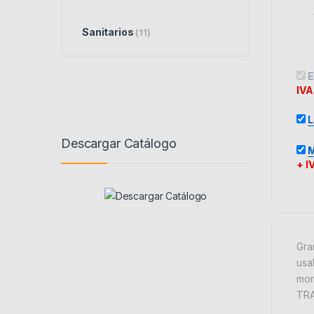
Sanitarios
(11)
E
IVA
Descargar Catálogo
M
+ I
Gra
usa
mom
TR