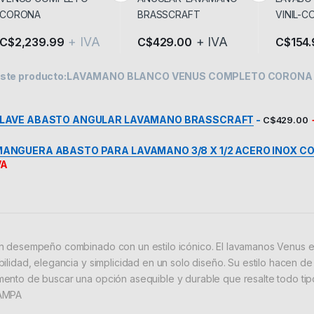
+ IVA
+ IVA
C$
2,239.99
C$
429.00
C$
154
ste producto:
LAVAMANO BLANCO VENUS COMPLETO CORONA
LLAVE ABASTO ANGULAR LAVAMANO BRASSCRAFT
-
C$
429.00
ANGUERA ABASTO PARA LAVAMANO 3/8 X 1/2 ACERO INOX C
VA
n desempeño combinado con un estilo icónico. El lavamanos Venus 
bilidad, elegancia y simplicidad en un solo diseño. Su estilo hacen de
ento de buscar una opción asequible y durable que resalte todo ti
AMPA