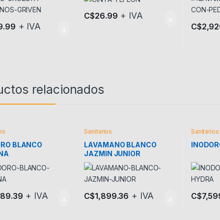
+ IVA
C$
26.99
+ IVA
9.99
C$
2,92
uctos relacionados
os
Sanitarios
Sanitarios
ORO BLANCO
LAVAMANO BLANCO
INODOR
NA
JAZMIN JUNIOR
+ IVA
+ IVA
989.39
C$
1,899.36
C$
7,59