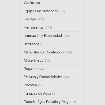
Cerámicas
(16)
Equipos de Protección
(60)
Herrajes
(157)
Herramientas
(273)
Iluminación y Electricidad
(236)
Jardineria
(46)
Materiales de Construcción
(89)
Misceláneos
(171)
Pegamentos
(2)
Pinturas y Especialidades
(60)
Plomeria
(146)
Tanques de Agua
(1)
Tubería, Agua Potable y Riego
(28)