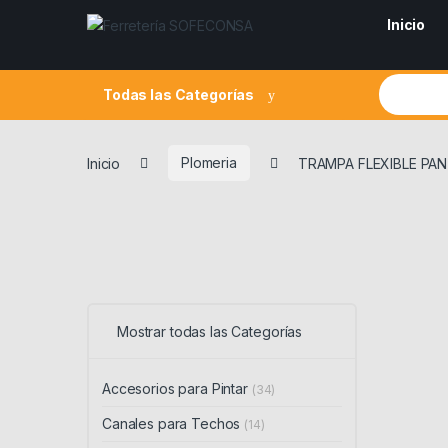
Skip to navigation
Skip to content
Inicio
Search fo
Todas las Categorías
Inicio
Plomeria
TRAMPA FLEXIBLE PA
Mostrar todas las Categorías
Accesorios para Pintar
(34)
Canales para Techos
(14)