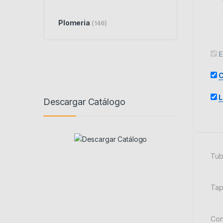
Plomeria
(146)
E
C
L
Descargar Catálogo
Tub
Tap
Con