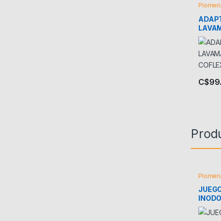
Plomeri
ADAP
LAVA
COFL
C$
99
Prod
Plomeri
JUEGO
INODO