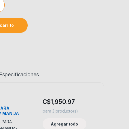
 PANTRY COFLEX C/CANASTA quantity
carrito
Especificaciones
C$
1,950.97
PARA
para
3
producto(s)
Y MANIJA
Agregar todo