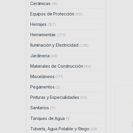
Cerámicas
(16)
Equipos de Protección
(60)
Herrajes
(157)
Herramientas
(273)
Iluminación y Electricidad
(236)
Jardineria
(46)
Materiales de Construcción
(89)
Misceláneos
(171)
Pegamentos
(2)
Pinturas y Especialidades
(60)
Sanitarios
(11)
Tanques de Agua
(1)
Tubería, Agua Potable y Riego
(28)