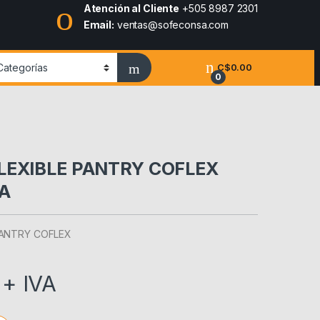
Atención al Cliente
+505 8987 2301
Email:
ventas@sofeconsa.com
C$
0.00
0
LEXIBLE PANTRY COFLEX
A
PANTRY COFLEX
+ IVA