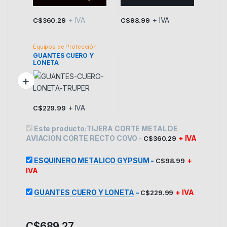
+ IVA
+ IVA
C$
360.29
C$
98.99
Equipos de Protección
GUANTES CUERO Y
LONETA
+ IVA
C$
229.99
Este producto:
TIJERA CORTE METAL DE
AVIACION CORTE RECTO COVO
-
+ IVA
C$
360.29
ESQUINERO METALICO GYPSUM
-
+
C$
98.99
IVA
GUANTES CUERO Y LONETA
-
+ IVA
C$
229.99
C$
689.27