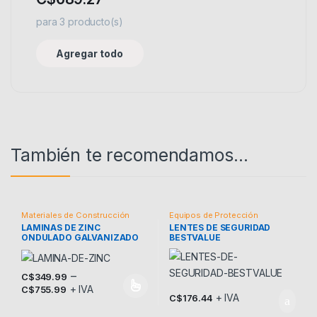
para
3
producto(s)
Agregar todo
También te recomendamos…
Materiales de Construcción
Equipos de Protección
LAMINAS DE ZINC
LENTES DE SEGURIDAD
ONDULADO GALVANIZADO
BESTVALUE
–
C$
349.99
+ IVA
C$
755.99
Este producto tiene múltiples variantes. Las opciones se pueden
+ IVA
C$
176.44