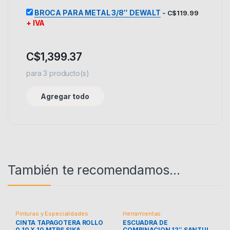
BROCA PARA METAL 3/8″ DEWALT
-
C$
119.99
+ IVA
C$
1,399.37
para
3
producto(s)
Agregar todo
También te recomendamos…
Pinturas y Especialidades
Herramientas
CINTA TAPAGOTERA ROLLO
ESCUADRA DE
0.10 X 10 MTRS SIKA
COMBINACION 12″ SANTUL