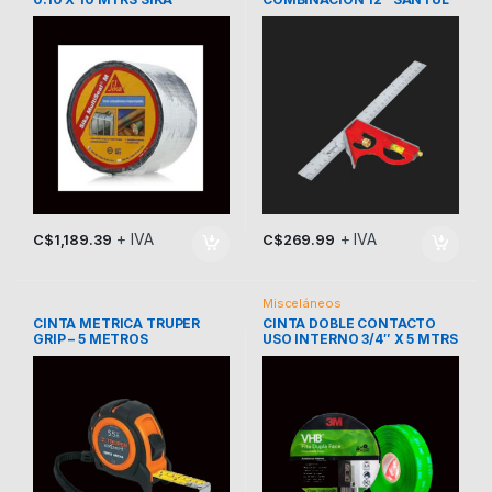
7194
+ IVA
+ IVA
C$
1,189.39
C$
269.99
Misceláneos
CINTA METRICA TRUPER
CINTA DOBLE CONTACTO
GRIP – 5 METROS
USO INTERNO 3/4″ X 5 MTRS
3M