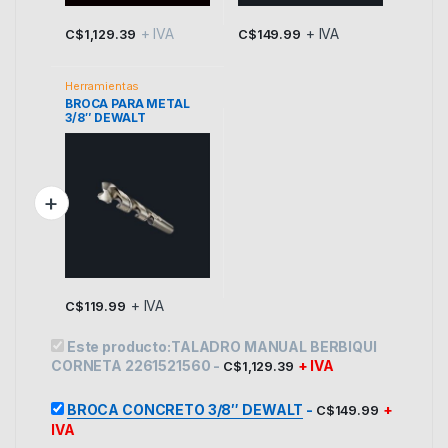
+ IVA
+ IVA
C$
1,129.39
C$
149.99
Herramientas
BROCA PARA METAL
3/8″ DEWALT
+ IVA
C$
119.99
Este producto:
TALADRO MANUAL BERBIQUI
CORNETA 2261521560
-
+ IVA
C$
1,129.39
BROCA CONCRETO 3/8″ DEWALT
-
+
C$
149.99
IVA