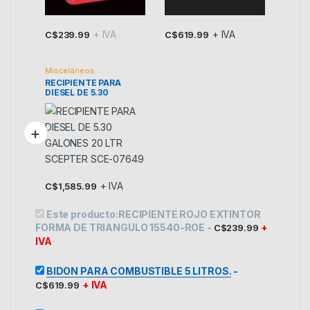
+ IVA
+ IVA
C$
239.99
C$
619.99
Misceláneos
RECIPIENTE PARA
DIESEL DE 5.30
GALONES 20 LTR
SCEPTER SCE-07649
+ IVA
C$
1,585.99
Este producto:
RECIPIENTE ROJO EXTINTOR
FORMA DE TRIANGULO 15540-ROE
-
+
C$
239.99
IVA
BIDON PARA COMBUSTIBLE 5 LITROS.
-
+ IVA
C$
619.99