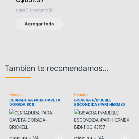
para
3
producto(s)
Agregar todo
También te recomendamos…
Herrajes
Herrajes
CERRADURA PARA GAVETA
BISAGRA P/MUEBLE
DORADA 808
ESCONDIDA (PAR) HERMEX
BIDI-110C 43157
+ IVA
+ IVA
C$
95.99
C$
99.99