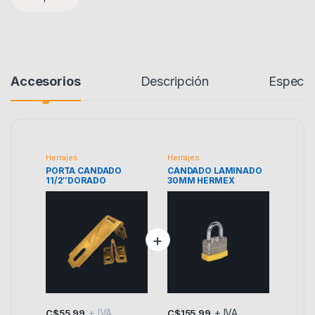
Accesorios
Descripción
Especif
Herrajes
Herrajes
PORTA CANDADO
CANDADO LAMINADO
11/2″DORADO
30MM HERMEX
UYUSTOOLS
+ IVA
+ IVA
C$
55.99
C$
155.99