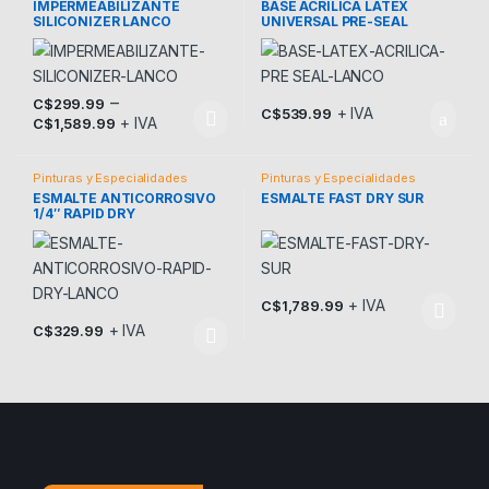
IMPERMEABILIZANTE
BASE ACRILICA LATEX
SILICONIZER LANCO
UNIVERSAL PRE-SEAL
–
C$
299.99
+ IVA
C$
539.99
+ IVA
C$
1,589.99
Este producto tiene múltiples variantes. Las opciones se pueden
Pinturas y Especialidades
Pinturas y Especialidades
ESMALTE ANTICORROSIVO
ESMALTE FAST DRY SUR
1/4″ RAPID DRY
+ IVA
C$
1,789.99
Este producto tiene múltiples v
+ IVA
C$
329.99
Este producto tiene múltiples variantes. Las opciones se pueden