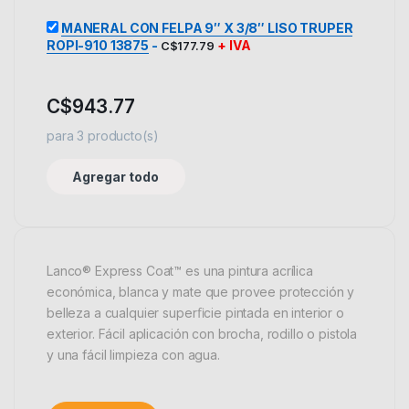
MANERAL CON FELPA 9″ X 3/8″ LISO TRUPER
ROPI-910 13875
-
+ IVA
C$
177.79
C$
943.77
para
3
producto(s)
Agregar todo
Lanco® Express Coat™ es una pintura acrílica
económica, blanca y mate que provee protección y
belleza a cualquier superﬁcie pintada en interior o
exterior. Fácil aplicación con brocha, rodillo o pistola
y una fácil limpieza con agua.