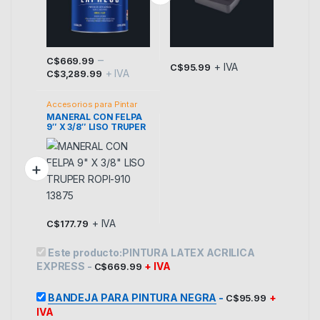
–
C$
669.99
+ IVA
C$
95.99
+ IVA
Este producto tiene múltiples variantes. Las opciones se p
C$
3,289.99
Accesorios para Pintar
MANERAL CON FELPA
9″ X 3/8″ LISO TRUPER
ROPI-910 13875
+ IVA
C$
177.79
Este producto:
PINTURA LATEX ACRILICA
EXPRESS
-
+ IVA
C$
669.99
BANDEJA PARA PINTURA NEGRA
-
+
C$
95.99
IVA