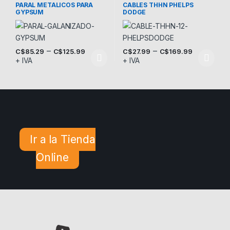
Materiales de Construcción
PARAL METALICOS PARA
CABLES THHN PHELPS
GYPSUM
DODGE
–
–
C$
85.29
C$
125.99
C$
27.99
C$
169.99
+ IVA
+ IVA
Este producto tiene múltiples variantes. Las opciones se pueden
Este producto tiene múltiples v
Ir a la Tienda
Online