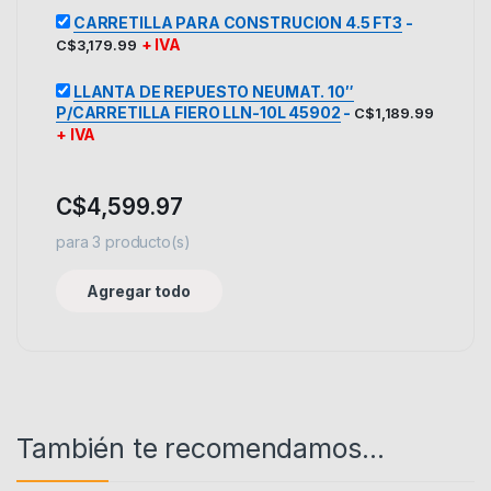
CARRETILLA PARA CONSTRUCION 4.5 FT3
-
+ IVA
C$
3,179.99
LLANTA DE REPUESTO NEUMAT. 10″
P/CARRETILLA FIERO LLN-10L 45902
-
C$
1,189.99
+ IVA
C$
4,599.97
para
3
producto(s)
Agregar todo
También te recomendamos…