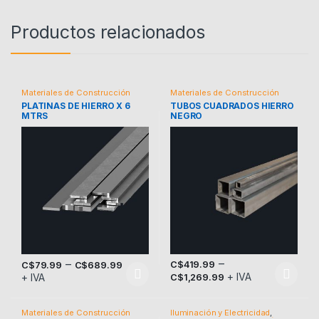
Productos relacionados
Materiales de Construcción
Materiales de Construcción
PLATINAS DE HIERRO X 6
TUBOS CUADRADOS HIERRO
MTRS
NEGRO
–
–
C$
419.99
C$
79.99
C$
689.99
+ IVA
+ IVA
C$
1,269.99
Este producto tiene múltiples variantes. Las opciones se pueden
Este producto tiene múltiples v
Materiales de Construcción
Iluminación y Electricidad
,