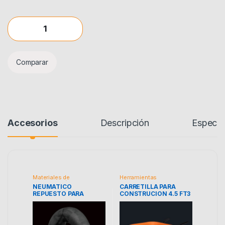
NEUMATICO REPUESTO PARA LLANTA DE CARRETILLA ZASC Z
Comparar
Accesorios
Descripción
Especif
Materiales de
Herramientas
Construcción
NEUMATICO
CARRETILLA PARA
REPUESTO PARA
CONSTRUCION 4.5 FT3
LLANTA DE
CARRETILLA ZASC Z-
PWIT10X4