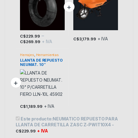
–
C$
229.99
+ IVA
C$
3,179.99
+ IVA
Este producto tiene múltiples variantes. Las opciones se p
C$
269.99
Herrajes
,
Herramientas
LLANTA DE REPUESTO
NEUMAT. 10″
P/CARRETILLA FIERO
LLN-10L 45902
+ IVA
C$
1,189.99
Este producto:
NEUMATICO REPUESTO PARA
LLANTA DE CARRETILLA ZASC Z-PWIT10X4
-
+ IVA
C$
229.99