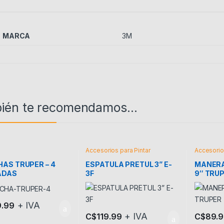
MARCA
3M
ién te recomendamos…
Accesorios para Pintar
Accesorios
AS TRUPER – 4
ESPATULA PRETUL 3” E-
MANERA
ADAS
3F
9″ TRU
+ IVA
9.99
+ IVA
C$
119.99
C$
89.