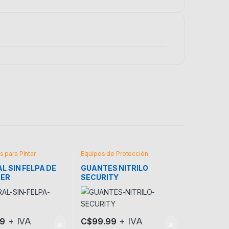
 para Pintar
Equipos de Protección
L SIN FELPA DE
GUANTES NITRILO
PER
SECURITY
+ IVA
+ IVA
99
C$
99.99