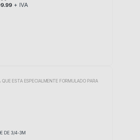
+ IVA
09.99
ducto tiene múltiples variantes. Las opciones se pueden elegir en la
 YA QUE ESTA ESPECIALMENTE FORMULADO PARA
E DE 3/4-3M