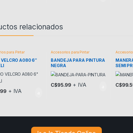
uctos relacionados
ios para Pintar
Accesorios para Pintar
Accesorios
 VELCRO A080 6″
BANDEJA PARA PINTURA
MANERA
LI
NEGRA
SEMI P
+ IVA
C$
95.99
C$
99.5
+ IVA
.99