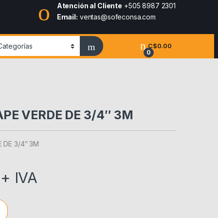
Atención al Cliente
+505 8987 2301
Email:
ventas@sofeconsa.com
C$
0.00
0
PE VERDE DE 3/4″ 3M
 DE 3/4″ 3M
+ IVA
 DE 3/4" 3M quantity