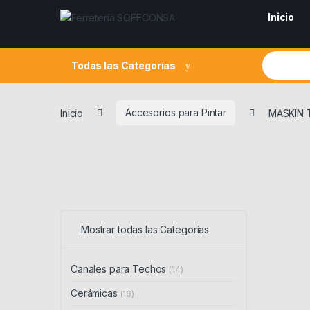
Skip to navigation
Skip to content
Inicio
Search fo
Todas las Categorías
Inicio
Accesorios para Pintar
MASKIN 
Mostrar todas las Categorías
Canales para Techos
(14)
Cerámicas
(16)