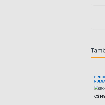
Tamb
BROCH
PULG
C$
14