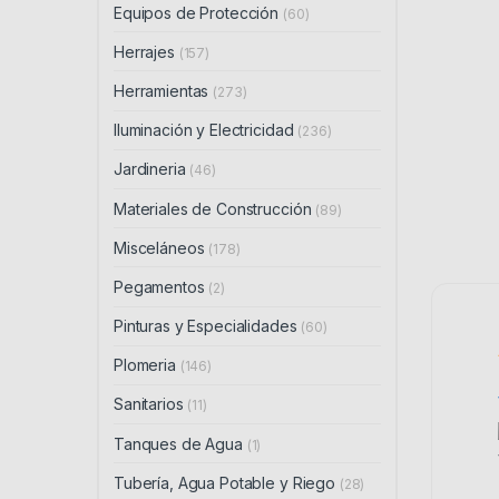
Equipos de Protección
(60)
Herrajes
(157)
Herramientas
(273)
Iluminación y Electricidad
(236)
Jardineria
(46)
Materiales de Construcción
(89)
Misceláneos
(178)
Pegamentos
(2)
Pinturas y Especialidades
(60)
Plomeria
(146)
Sanitarios
(11)
Tanques de Agua
(1)
Tubería, Agua Potable y Riego
(28)