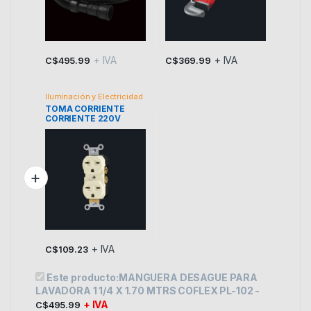
+ IVA
+ IVA
C$
495.99
C$
369.99
Iluminación y Electricidad
TOMA CORRIENTE
CORRIENTE 220V
VOLTECK
+ IVA
C$
109.23
Este producto:
MANGUERA DESAGUE PARA
LAVADORA 1 1/4 X 1.70 MTRS COFLEX PL-102
-
+ IVA
C$
495.99