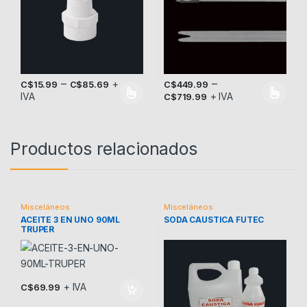
–
–
+
C$
449.99
C$
15.99
C$
85.69
+ IVA
IVA
C$
719.99
Este producto tiene múltiples variantes. Las opciones se pueden
Este producto tiene múltiples v
Productos relacionados
Misceláneos
Misceláneos
ACEITE 3 EN UNO 90ML
SODA CAUSTICA FUTEC
TRUPER
+ IVA
C$
69.99