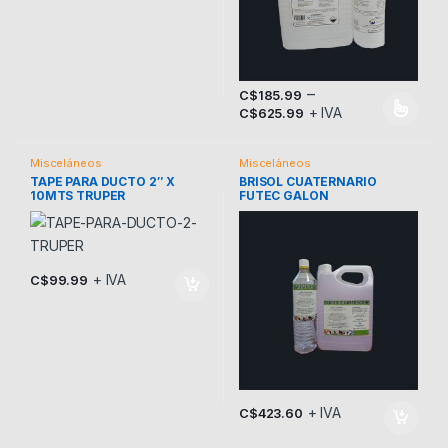
–
C$
185.99
+ IVA
C$
625.99
Este producto tiene múltiples v
Misceláneos
Misceláneos
TAPE PARA DUCTO 2″ X
BRISOL CUATERNARIO
10MTS TRUPER
FUTEC GALON
+ IVA
C$
99.99
+ IVA
C$
423.60