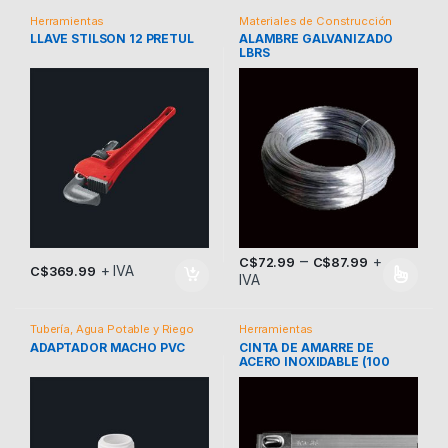
Herramientas
Materiales de Construcción
LLAVE STILSON 12 PRETUL
ALAMBRE GALVANIZADO
LBRS
–
+
C$
72.99
C$
87.99
+ IVA
C$
369.99
IVA
Este producto tiene múltiples v
Tubería, Agua Potable y Riego
Herramientas
ADAPTADOR MACHO PVC
CINTA DE AMARRE DE
ACERO INOXIDABLE (100
UND) ZASC