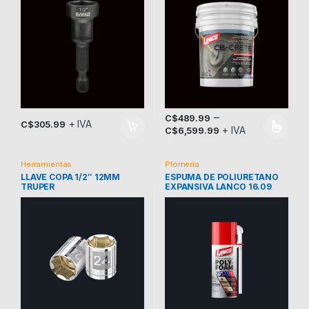
–
C$
489.99
+ IVA
C$
305.99
+ IVA
C$
6,599.99
Este producto tiene múltiples v
Herramientas
Plomeria
LLAVE COPA 1/2″ 12MM
ESPUMA DE POLIURETANO
TRUPER
EXPANSIVA LANCO 16.09
ONZAS