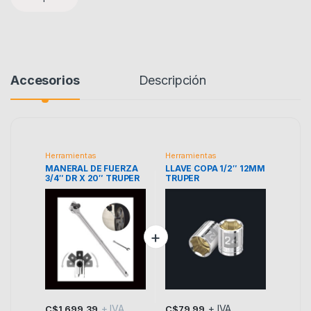
Accesorios
Descripción
Herramientas
Herramientas
MANERAL DE FUERZA
LLAVE COPA 1/2″ 12MM
3/4″ DR X 20″ TRUPER
TRUPER
M-3468 13908
+ IVA
+ IVA
C$
1,699.39
C$
79.99