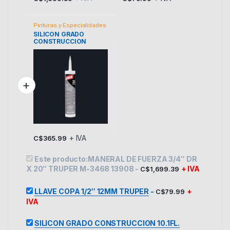
Pinturas y Especialidades
SILICON GRADO
CONSTRUCCION
10.1FL.
TRANSPARENTE
LANCO
+ IVA
C$
365.99
Este producto:
MANERAL DE FUERZA 3/4″ DR
X 20″ TRUPER M-3468 13908
-
+ IVA
C$
1,699.39
LLAVE COPA 1/2″ 12MM TRUPER
-
+
C$
79.99
IVA
SILICON GRADO CONSTRUCCION 10.1FL.