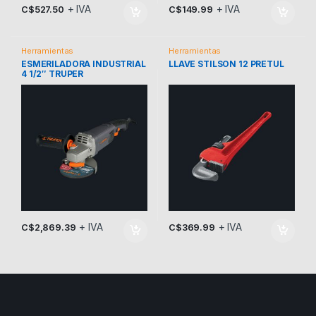
+ IVA
+ IVA
C$
527.50
C$
149.99
Herramientas
Herramientas
ESMERILADORA INDUSTRIAL
LLAVE STILSON 12 PRETUL
4 1/2″ TRUPER
+ IVA
+ IVA
C$
2,869.39
C$
369.99