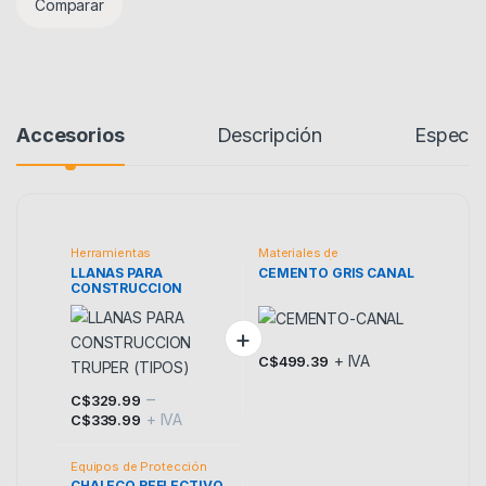
Comparar
Accesorios
Descripción
Especif
Herramientas
Materiales de
Construcción
LLANAS PARA
CEMENTO GRIS CANAL
CONSTRUCCION
TRUPER (TIPOS)
+ IVA
C$
499.39
–
C$
329.99
+ IVA
Este producto tiene múltiples variantes. Las opciones se p
C$
339.99
Equipos de Protección
CHALECO REFLECTIVO