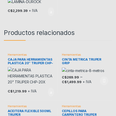
+ IVA
C$
2,299.39
Productos relacionados
Herramientas
Herramientas
CAJA PARA HERRAMIENTAS
CINTA METRICA TRUPER
PLASTICA 20″ TRUPER CHP-
GRIP
20X
–
C$
269.99
+ IVA
C$
1,499.99
Este producto tiene múltiples v
+ IVA
C$
1,219.99
Herramientas
Herramientas
ACEITERA FLEXIBLE 500ML
CEPILLOS PARA
TRUPER
CARPINTERO TRUPER