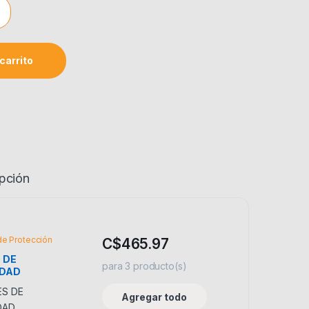
IO 8" C/MANGO 14" PROVAL quantity
carrito
pción
de Protección
C$
465.97
 DE
para
3
producto(s)
IDAD
PARENTE
 LEN-2000
Agregar todo