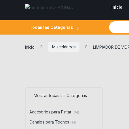
Skip to navigation
Skip to content
Inicio
Search fo
Todas las Categorías
Inicio
Misceláneos
LIMPIADOR DE VID
Mostrar todas las Categorías
Accesorios para Pintar
(34)
Canales para Techos
(14)