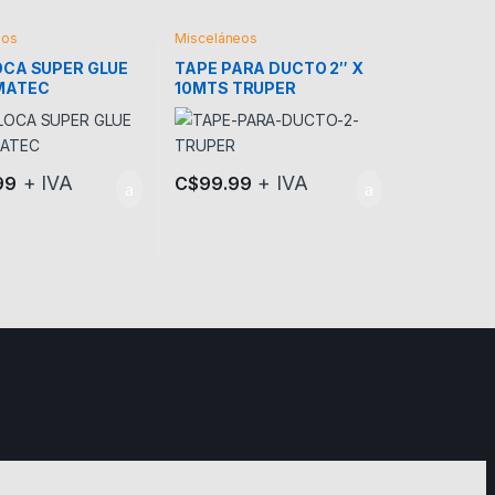
eos
Misceláneos
OCA SUPER GLUE
TAPE PARA DUCTO 2″ X
MATEC
10MTS TRUPER
as opciones se pueden elegir en la página de producto
+ IVA
+ IVA
99
C$
99.99
a página de producto