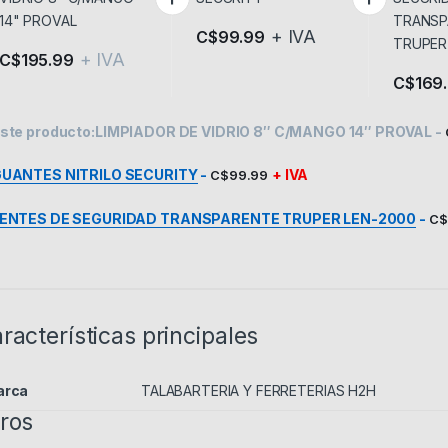
+ IVA
C$
99.99
+ IVA
C$
195.99
C$
169
ste producto:
LIMPIADOR DE VIDRIO 8″ C/MANGO 14″ PROVAL
-
UANTES NITRILO SECURITY
-
+ IVA
C$
99.99
ENTES DE SEGURIDAD TRANSPARENTE TRUPER LEN-2000
-
C$
racterísticas principales
arca
TALABARTERIA Y FERRETERIAS H2H
ros