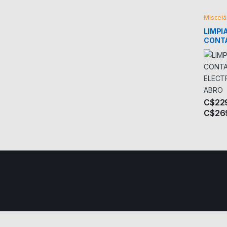
Miscel
LIMPI
CONT
ELEC
C$
22
C$
26
Este pr