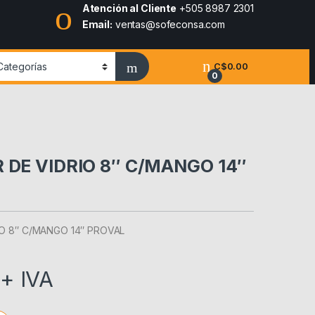
Atención al Cliente
+505 8987 2301
Email:
ventas@sofeconsa.com
C$
0.00
0
 DE VIDRIO 8″ C/MANGO 14″
IO 8″ C/MANGO 14″ PROVAL
+ IVA