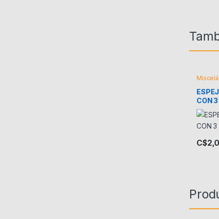
Tamb
Miscel
ESPE
CON 3
PLG
C$
2,
Prod