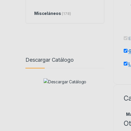
Misceláneos
(178)
E
G
Descargar Catálogo
L
Ca
M
Ot