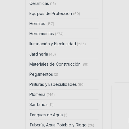
Cerámicas
(16)
Equipos de Protección
(60)
Herrajes
(157)
Herramientas
(274)
Iluminación y Electricidad
(236)
Jardineria
(46)
Materiales de Construcción
(89)
Pegamentos
(2)
Pinturas y Especialidades
(60)
Plomeria
(146)
Sanitarios
(11)
Tanques de Agua
(1)
Tubería, Agua Potable y Riego
(28)