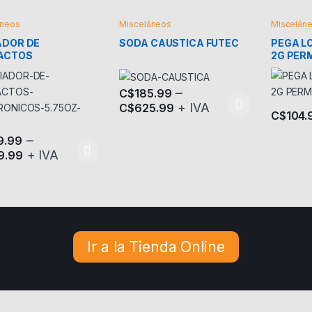
áneos
Misceláneos
Miscelán
ADOR DE
SODA CAUSTICA FUTEC
PEGA L
ACTOS
2G PER
TRONICOS ABRO
–
C$
185.99
+ IVA
C$
625.99
Este producto tiene múltiples variantes. L
C$
104.
–
9.99
+ IVA
9.99
oducto tiene múltiples variantes. Las opciones se pueden elegir en l
Ir a la Tienda Online