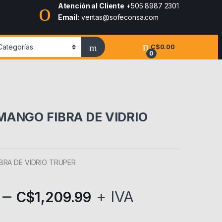
Atención al Cliente
+505 8987 2301
Email:
ventas@sofeconsa.com
C$
0.00
0
MANGO FIBRA DE VIDRIO
BRA DE VIDRIO TRUPER
–
+ IVA
C$
1,209.99