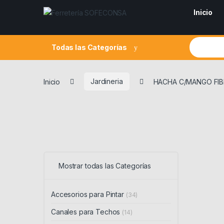
Skip to navigation
Skip to content
Inicio
Search fo
Todas las Categorías
Inicio
Jardineria
HACHA C/MANGO FIB
Mostrar todas las Categorías
Accesorios para Pintar
(34)
Canales para Techos
(14)