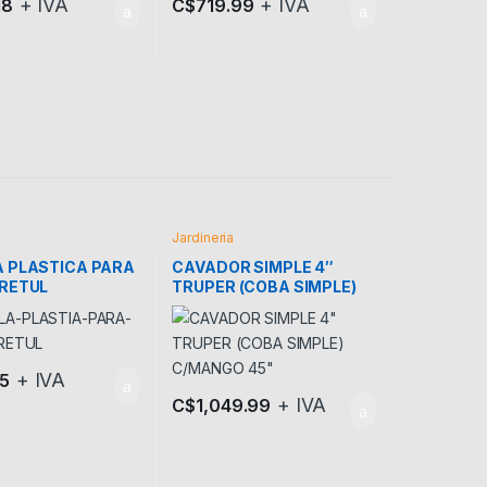
+ IVA
+ IVA
18
C$
719.99
Jardineria
A PLASTICA PARA
CAVADOR SIMPLE 4″
PRETUL
TRUPER (COBA SIMPLE)
C/MANGO 45″
+ IVA
5
+ IVA
C$
1,049.99