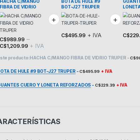
HACHA C/MANGO
BOTA DE HULE #9
GUANTE
FIBRA DE VIDRIO
BOT-J27 TRUPER
LONET
TRUPER
REFOR
+ IVA
C$
495.99
C$
229
–
C$
989.99
+ IVA
C$
1,209.99
Este producto tiene múltiples variantes. Las opciones se pueden eleg
ste producto:
HACHA C/MANGO FIBRA DE VIDRIO TRUPER
-
C$
9
OTA DE HULE #9 BOT-J27 TRUPER
-
+ IVA
C$
495.99
UANTES CUERO Y LONETA REFORZADOS
-
+ IVA
C$
229.39
ARACTERÍSTICAS