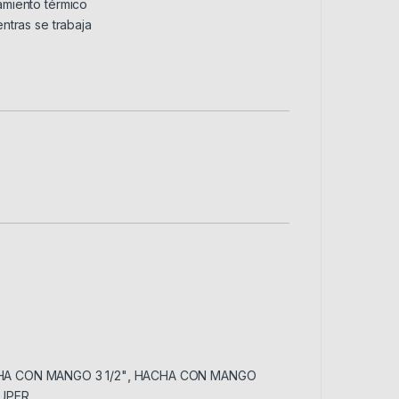
amiento térmico
ntras se trabaja
A CON MANGO 3 1/2"
,
HACHA CON MANGO
UPER