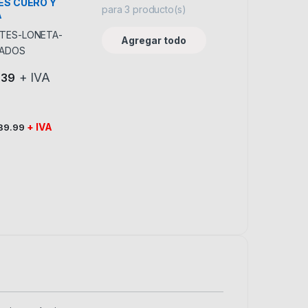
S CUERO Y
para
3
producto(s)
A
ZADOS
Agregar todo
+ IVA
.39
ir en la página de producto
+ IVA
89.99