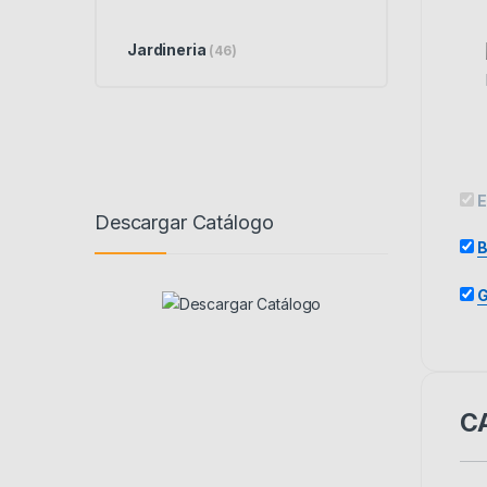
Jardineria
(46)
E
Descargar Catálogo
B
G
C