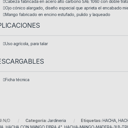
Cabeza fabricada en acero alto carbono SAE 1060 con doble trat
Ojo cónico alargado, diseño especial que aprieta el encabado mie
Mango fabricado en encino estufado, pulido y laqueado
PLICACIONES
Uso agrícola, para talar
ESCARGABLES
Ficha técnica
U:
N/D
Categoría:
Jardineria
Etiquetas:
HACHA
,
HACH
RA
,
HACHA CON MANGO FIBRA 4"
,
HACHA-MANGO-MADERA-3LB-TR