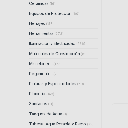
Cerámicas
(16)
Equipos de Protección
(60)
Herrajes
(157)
Herramientas
(273)
Iluminación y Electricidad
(236)
Materiales de Construcción
(89)
Misceláneos
(178)
Pegamentos
(2)
Pinturas y Especialidades
(60)
Plomeria
(146)
Sanitarios
(11)
Tanques de Agua
(1)
Tubería, Agua Potable y Riego
(28)