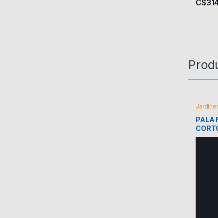
C$
31
Prod
Jardiner
PALA
CORT