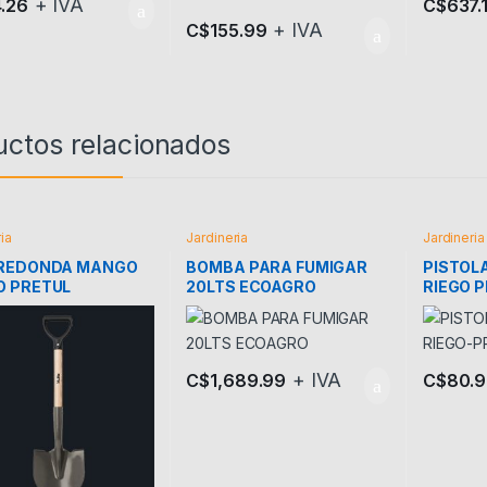
+ IVA
4.26
C$
637.
+ IVA
C$
155.99
uctos relacionados
ia
Jardineria
Jardineria
 REDONDA MANGO
BOMBA PARA FUMIGAR
PISTOL
O PRETUL
20LTS ECOAGRO
RIEGO 
+ IVA
C$
1,689.99
C$
80.9