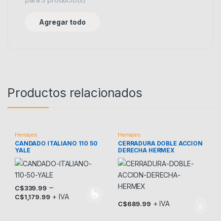
Agregar todo
Productos relacionados
Herrajes
Herrajes
CANDADO ITALIANO 110 50
CERRADURA DOBLE ACCION
YALE
DERECHA HERMEX
–
C$
339.99
+ IVA
C$
1,179.99
Este producto tiene múltiples variantes. Las opciones se pueden
+ IVA
C$
689.99