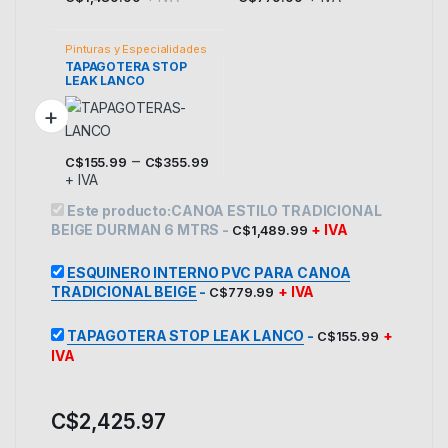
Pinturas y Especialidades
TAPAGOTERA STOP
LEAK LANCO
–
C$
155.99
C$
355.99
+ IVA
Este producto tiene múltiples variantes. Las opciones se p
Este producto:
CANOA ESTILO TRADICIONAL
BEIGE DURMAN 6 MTRS
-
+ IVA
C$
1,489.99
ESQUINERO INTERNO PVC PARA CANOA
TRADICIONAL BEIGE
-
+ IVA
C$
779.99
TAPAGOTERA STOP LEAK LANCO
-
+
C$
155.99
IVA
C$
2,425.97