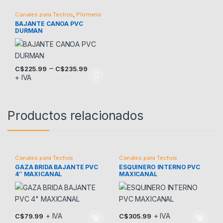
Canales para Techos
,
Plomeria
BAJANTE CANOA PVC
DURMAN
–
C$
225.99
C$
235.99
+ IVA
Este producto tiene múltiples variantes. Las opciones se pueden
Productos relacionados
Canales para Techos
Canales para Techos
GAZA BRIDA BAJANTE PVC
ESQUINERO INTERNO PVC
4″ MAXICANAL
MAXICANAL
+ IVA
+ IVA
C$
79.99
C$
305.99