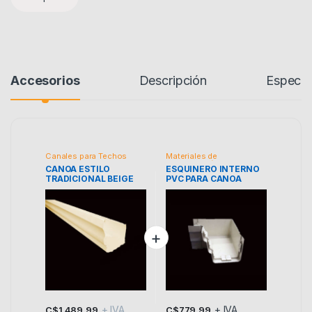
Accesorios
Descripción
Especif
Canales para Techos
Materiales de
Construcción
CANOA ESTILO
ESQUINERO INTERNO
TRADICIONAL BEIGE
PVC PARA CANOA
DURMAN 6 MTRS
TRADICIONAL BEIGE
+ IVA
+ IVA
C$
1,489.99
C$
779.99