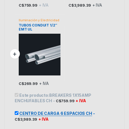
+ IVA
+ IVA
C$
759.99
C$
3,989.39
Iluminación y Electricidad
TUBOS CONDUIT 1/2″
EMT UL
+ IVA
C$
269.99
Este producto:
BREAKERS 1X15AMP
ENCHUFABLES CH
-
+ IVA
C$
759.99
CENTRO DE CARGA 6 ESPACIOS CH
-
+ IVA
C$
3,989.39