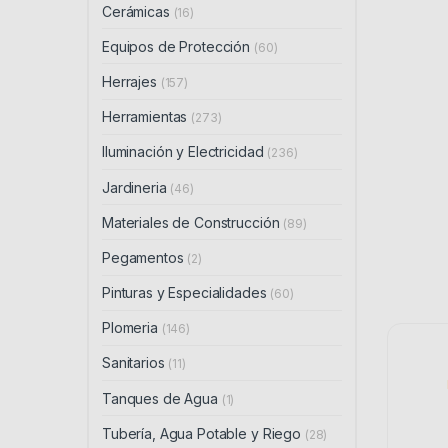
Cerámicas
(16)
Equipos de Protección
(60)
Herrajes
(157)
Herramientas
(273)
Iluminación y Electricidad
(236)
Jardineria
(46)
Materiales de Construcción
(89)
Pegamentos
(2)
Pinturas y Especialidades
(60)
Plomeria
(146)
Sanitarios
(11)
Tanques de Agua
(1)
Tubería, Agua Potable y Riego
(28)