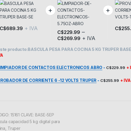
TRUPER BASE-SE
ELECTRONICOS
VOLTS 
ABRO
+ IVA
C$
689.39
C$
255
–
C$
229.99
+ IVA
C$
269.99
Este producto tiene múltiples variante
ste producto:
BASCULA PESA PARA COCINA 5 KG TRUPER BAS
VA
IMPIADOR DE CONTACTOS ELECTRONICOS ABRO
-
+ 
C$
229.99
ROBADOR DE CORRIENTE 6 -12 VOLTS TRUPER
-
+ IVA
C$
255.99
IGO: 15161 CLAVE: BASE-5EP
cula capacidad 5 kg digital para
ina, Truper