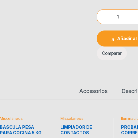
BASCULA PESA PAR
Añadir al 
Comparar
Accesorios
Descri
Misceláneos
Misceláneos
Iluminaci
BASCULA PESA
LIMPIADOR DE
PROBA
PARA COCINA 5 KG
CONTACTOS
CORRIE