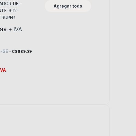
TRUPER
Agregar todo
+ IVA
.99
s. Las opciones se pueden elegir en la página de producto
E-SE
-
C$
689.39
IVA