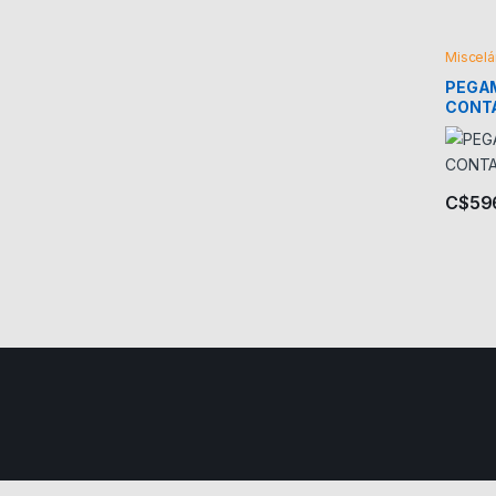
Miscel
PEGA
CONT
FUTE
C$
59