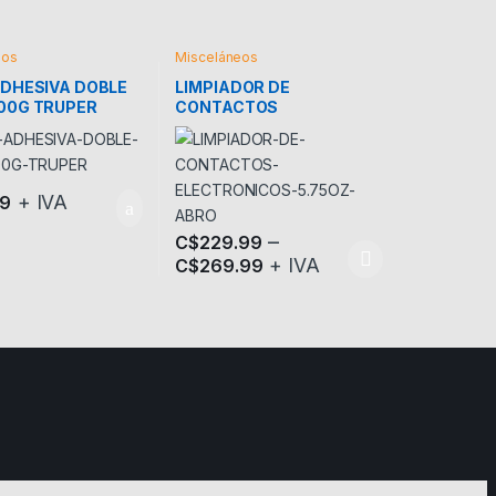
eos
Misceláneos
ADHESIVA DOBLE
LIMPIADOR DE
00G TRUPER
CONTACTOS
ELECTRONICOS ABRO
+ IVA
89
–
C$
229.99
+ IVA
C$
269.99
Este producto tiene múltiples variantes. Las