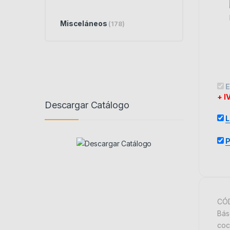
Misceláneos
(178)
E
+ I
Descargar Catálogo
L
P
CÓD
Bás
coc