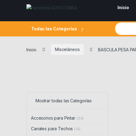
Skip to navigation
Skip to content
Inicio
Search fo
Todas las Categorías
Inicio
Misceláneos
BASCULA PESA PA
Mostrar todas las Categorías
Accesorios para Pintar
(34)
Canales para Techos
(14)