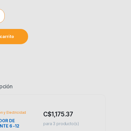
A COCINA 5 KG TRUPER BASE-SE quantity
carrito
pción
ón y Electricidad
C$
1,175.37
DOR DE
para
3
producto(s)
NTE 6 -12