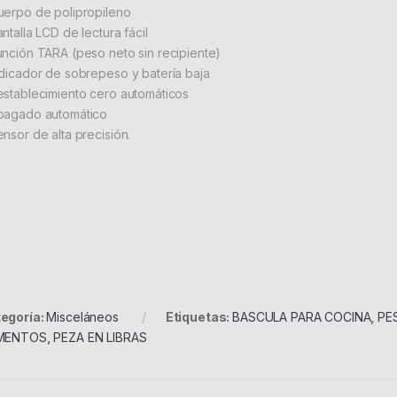
uerpo de polipropileno
ntalla LCD de lectura fácil
unción TARA (peso neto sin recipiente)
ndicador de sobrepeso y batería baja
establecimiento cero automáticos
pagado automático
ensor de alta precisión.
egoría:
Misceláneos
Etiquetas:
BASCULA PARA COCINA
,
PE
IMENTOS
,
PEZA EN LIBRAS