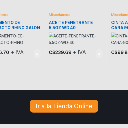
áneos
Misceláneos
Miscelán
MENTO DE
ACEITE PENETRANTE
CINTA 
ACTO RHINO GALON
5.5OZ WD 40
CARA 9
C
+ IVA
+ IVA
6.70
C$
239.69
C$
99.
Ir a la Tienda Online