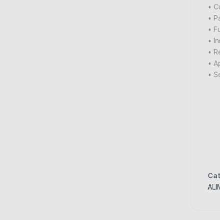
• C
• Pa
• F
• I
• R
• A
• S
Cat
AL