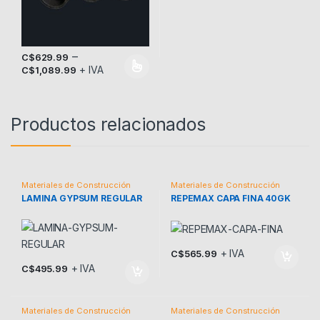
–
C$
629.99
+ IVA
C$
1,089.99
Este producto tiene múltiples variantes. Las opciones se pueden
Productos relacionados
Materiales de Construcción
Materiales de Construcción
LAMINA GYPSUM REGULAR
REPEMAX CAPA FINA 40GK
+ IVA
C$
565.99
+ IVA
C$
495.99
Materiales de Construcción
Materiales de Construcción