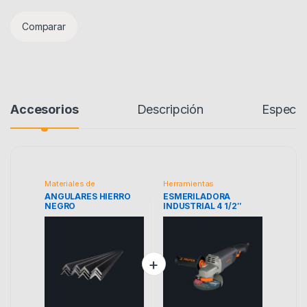
Comparar
Accesorios
Descripción
Especif
Materiales de
Herramientas
Construcción
ANGULARES HIERRO
ESMERILADORA
NEGRO
INDUSTRIAL 4 1/2″
TRUPER