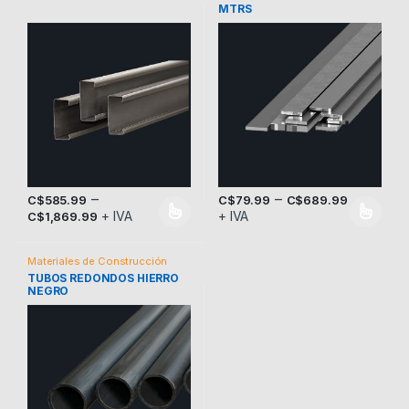
MTRS
–
–
C$
585.99
C$
79.99
C$
689.99
+ IVA
+ IVA
C$
1,869.99
Este producto tiene múltiples variantes. Las opciones se pueden
Este producto tiene múltiples v
Materiales de Construcción
TUBOS REDONDOS HIERRO
NEGRO