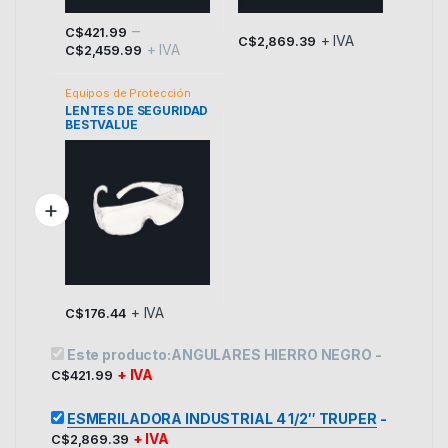
–
C$
421.99
+ IVA
C$
2,869.39
+ IVA
Este producto tiene múltiples variantes. Las opciones se p
C$
2,459.99
Equipos de Protección
LENTES DE SEGURIDAD
BESTVALUE
+ IVA
C$
176.44
Este producto:
ANGULARES HIERRO NEGRO
-
+ IVA
C$
421.99
ESMERILADORA INDUSTRIAL 4 1/2″ TRUPER
-
+ IVA
C$
2,869.39