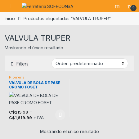
Skip to navigation
Skip to content
0
Inicio
Productos etiquetados “VALVULA TRUPER”
VALVULA TRUPER
Mostrando el único resultado
Filters
Plomeria
VALVULA DE BOLA DE PASE
CROMO FOSET
–
C$
215.99
+ IVA
Este producto tiene múltiples variantes. Las opciones se pueden
C$
1,619.99
Mostrando el único resultado