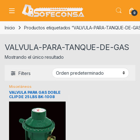
Skip to navigation
Skip to content
0
Inicio
Productos etiquetados “VALVULA-PARA-TANQUE-DE-GA
VALVULA-PARA-TANQUE-DE-GAS
Mostrando el único resultado
Filters
Misceláneos
VALVULA PARA GAS DOBLE
CLIP DE 25 LBS BK-1008