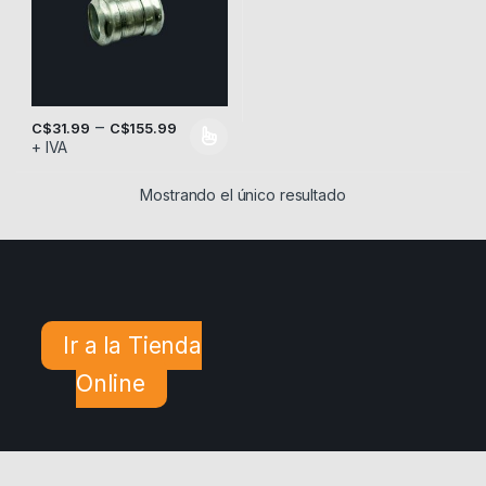
–
C$
31.99
C$
155.99
+ IVA
Este producto tiene múltiples variantes. Las opciones se pueden
Mostrando el único resultado
Ir a la Tienda
Online