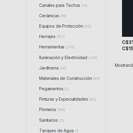
Canales para Techos
(14)
Cerámicas
(16)
Equipos de Protección
(60)
Herrajes
(157)
C$
3
Herramientas
(274)
C$
1
Este 
Iluminación y Electricidad
(236)
Mostrando
Jardineria
(46)
Materiales de Construcción
(89)
Pegamentos
(2)
Pinturas y Especialidades
(60)
Plomeria
(146)
Sanitarios
(11)
Tanques de Agua
(1)