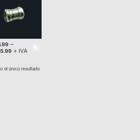
–
1.99
+ IVA
55.99
producto tiene múltiples variantes. Las opciones se pueden elegir en
 el único resultado