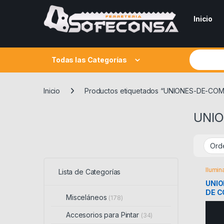
Skip to navigation
Skip to content
Inicio
Search fo
Todas las Categorías
Inicio
Productos etiquetados “UNIONES-DE-CO
UNI
Ilumin
Lista de Categorías
UNIO
DE C
Misceláneos
(178)
Accesorios para Pintar
(34)