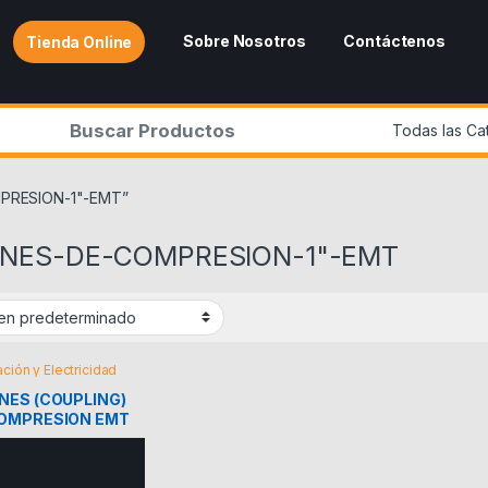
Sobre Nosotros
Contáctenos
Tienda Online
r:
MPRESION-1"-EMT”
ONES-DE-COMPRESION-1"-EMT
ación y Electricidad
NES (COUPLING)
OMPRESION EMT