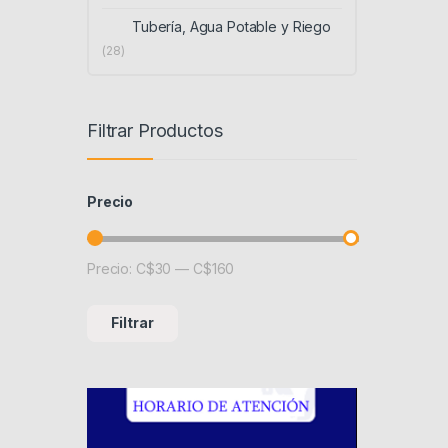
Tubería, Agua Potable y Riego
(28)
Filtrar Productos
Precio
Precio:
C$30
—
C$160
Precio mínimo
Precio máximo
Filtrar