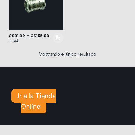
–
C$
31.99
C$
155.99
+ IVA
Este producto tiene múltiples variantes. Las opciones se pueden
Mostrando el único resultado
Ir a la Tienda
Online