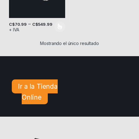
–
C$
70.99
C$
549.99
+ IVA
Este producto tiene múltiples variantes. Las opciones se pueden
Mostrando el único resultado
Ir a la Tienda
Online