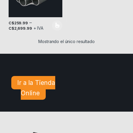
–
C$
259.99
+ IVA
Este producto tiene múltiples variantes. Las opciones se pueden
C$
2,699.99
Mostrando el único resultado
Ir a la Tienda
Online