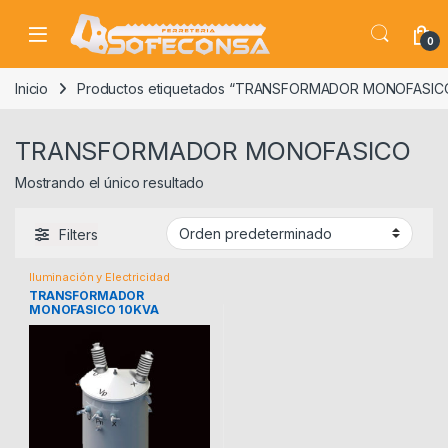
Skip to navigation
Skip to content
0
Inicio
Productos etiquetados “TRANSFORMADOR MONOFASIC
TRANSFORMADOR MONOFASICO
Mostrando el único resultado
Filters
Iluminación y Electricidad
TRANSFORMADOR
MONOFASICO 10KVA
14.4/24.9KV-240/480 V