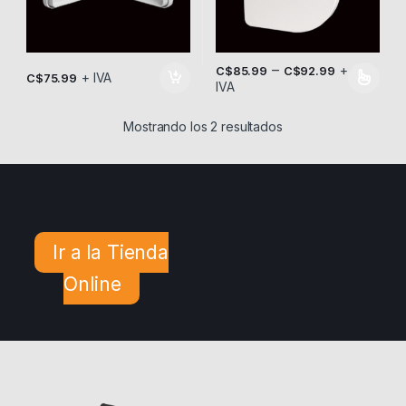
–
+
C$
85.99
C$
92.99
+ IVA
C$
75.99
IVA
Este producto tiene múltiples v
Mostrando los 2 resultados
Ir a la Tienda
Online