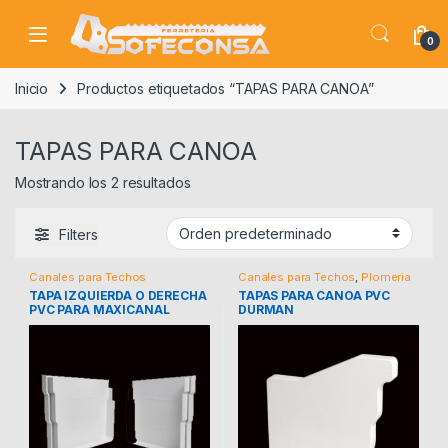
Skip to navigation
Skip to content
0
Inicio
Productos etiquetados “TAPAS PARA CANOA”
TAPAS PARA CANOA
Mostrando los 2 resultados
Filters
Canales para Techos
Canales para Techos
,
Plomeria
TAPA IZQUIERDA O DERECHA
TAPAS PARA CANOA PVC
PVC PARA MAXICANAL
DURMAN