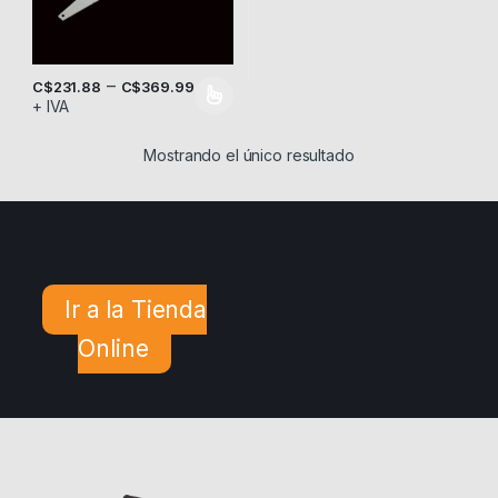
–
C$
231.88
C$
369.99
+ IVA
Este producto tiene múltiples variantes. Las opciones se pueden
Mostrando el único resultado
Ir a la Tienda
Online