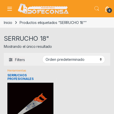
Skip to navigation
Skip to content
0
Inicio
Productos etiquetados “SERRUCHO 18"”
SERRUCHO 18"
Mostrando el único resultado
Filters
Herramientas
SERRUCHOS
PROFESIONALES
TOOLCRAFT