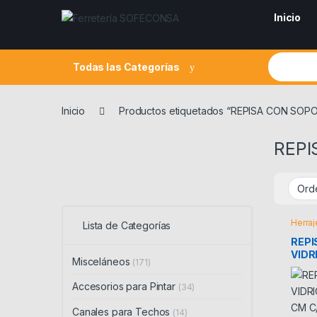
Skip to navigation
Skip to content
Inicio
Search fo
Todas las Categorías
Inicio
Productos etiquetados “REPISA CON SOP
REPI
Herraj
Lista de Categorías
REPI
VIDRI
Misceláneos
(171)
CM 
CRO
Accesorios para Pintar
(34)
Canales para Techos
(14)