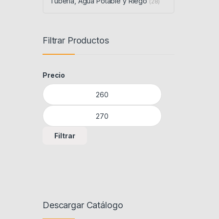
Tubería, Agua Potable y Riego
(28)
Filtrar Productos
Precio
Precio mínimo
Precio máximo
Filtrar
Descargar Catálogo