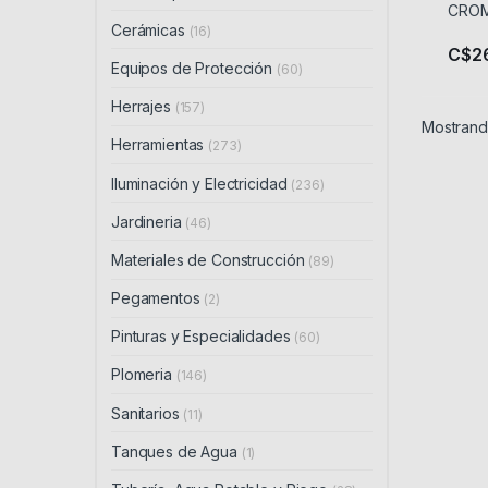
Cerámicas
(16)
C$
2
Equipos de Protección
(60)
Herrajes
(157)
Mostrando
Herramientas
(273)
Iluminación y Electricidad
(236)
Jardineria
(46)
Materiales de Construcción
(89)
Pegamentos
(2)
Pinturas y Especialidades
(60)
Plomeria
(146)
Sanitarios
(11)
Tanques de Agua
(1)