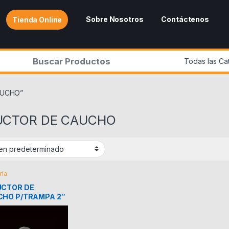
Sobre Nosotros
Contáctenos
Tienda Online
r:
AUCHO”
UCTOR DE CAUCHO
ria
UCTOR DE
HO P/TRAMPA 2″
/4″ – 1 1/2″ GRIVEN