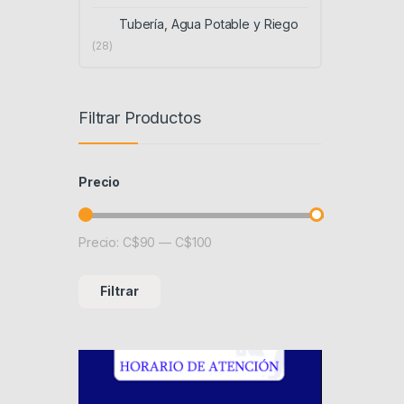
Tubería, Agua Potable y Riego
(28)
Filtrar Productos
Precio
Precio:
C$90
—
C$100
Precio mínimo
Precio máximo
Filtrar