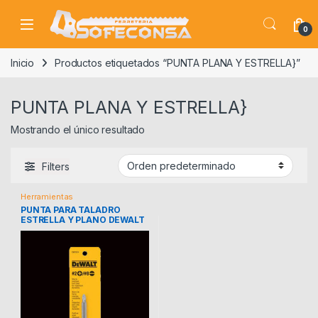
Skip to navigation
Skip to content
0
Inicio
Productos etiquetados “PUNTA PLANA Y ESTRELLA}”
PUNTA PLANA Y ESTRELLA}
Mostrando el único resultado
Filters
Herramientas
PUNTA PARA TALADRO
ESTRELLA Y PLANO DEWALT
DW2024Z