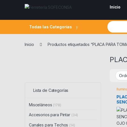
Skip to navigation
Skip to content
Inicio
Search fo
Todas las Categorías
Inicio
Productos etiquetados “PLACA PARA TO
PLAC
Ilumin
Lista de Categorías
PLA
SENC
Misceláneos
(178)
OJO 
2131
Accesorios para Pintar
(34)
Canales para Techos
(14)