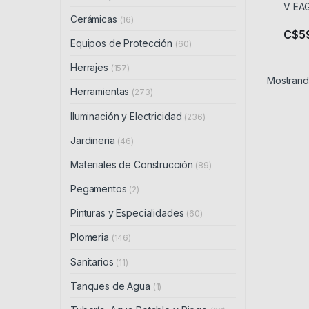
Cerámicas
(16)
C$
5
Equipos de Protección
(60)
Herrajes
(157)
Mostrando
Herramientas
(273)
Iluminación y Electricidad
(236)
Jardineria
(46)
Materiales de Construcción
(89)
Pegamentos
(2)
Pinturas y Especialidades
(60)
Plomeria
(146)
Sanitarios
(11)
Tanques de Agua
(1)