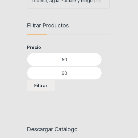
Tubería, Agua Potable y Riego
(28)
Filtrar Productos
Precio
Precio mínimo
Precio máximo
Filtrar
Descargar Catálogo