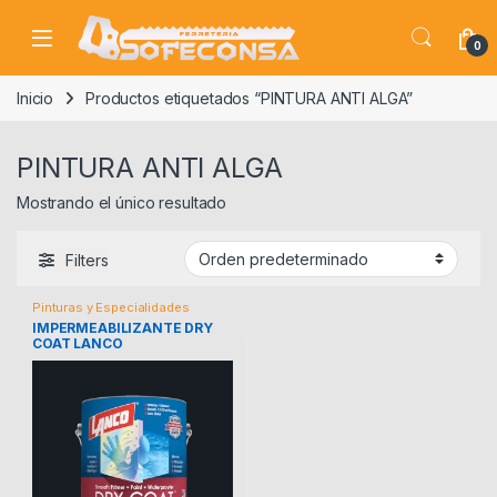
Skip to navigation
Skip to content
0
Inicio
Productos etiquetados “PINTURA ANTI ALGA”
PINTURA ANTI ALGA
Mostrando el único resultado
Filters
Pinturas y Especialidades
IMPERMEABILIZANTE DRY
COAT LANCO