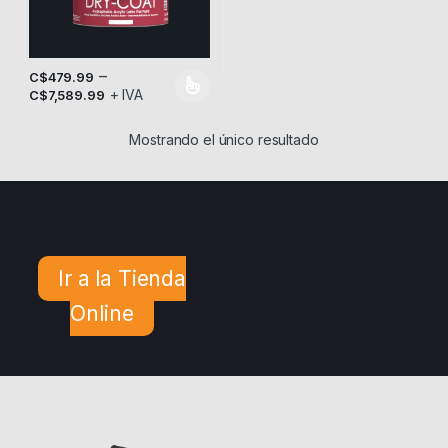
–
C$
479.99
+ IVA
Este producto tiene múltiples variantes. Las opciones se pueden
C$
7,589.99
Mostrando el único resultado
Ir a la Tienda
Online