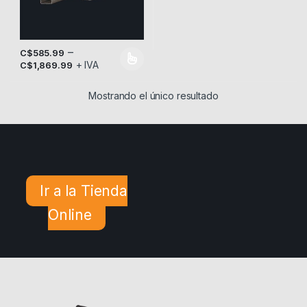
–
C$
585.99
+ IVA
Este producto tiene múltiples variantes. Las opciones se pueden
C$
1,869.99
Mostrando el único resultado
Ir a la Tienda
Online