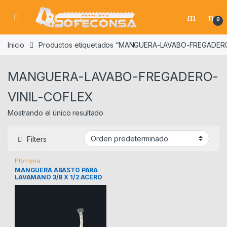
Skip to navigation
Skip to content
0
Inicio
Productos etiquetados “MANGUERA-LAVABO-FREGADERO
MANGUERA-LAVABO-FREGADERO-
VINIL-COFLEX
Mostrando el único resultado
Filters
Plomeria
MANGUERA ABASTO PARA
LAVAMANO 3/8 X 1/2 ACERO
INOX COFLEX