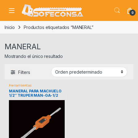
Skip to navigation
Skip to content
0
Inicio
Productos etiquetados “MANERAL”
MANERAL
Mostrando el único resultado
Filters
Herramientas
MANERAL PARA MACHUELO
1/2″ TRUPER MAN-GA-1/2