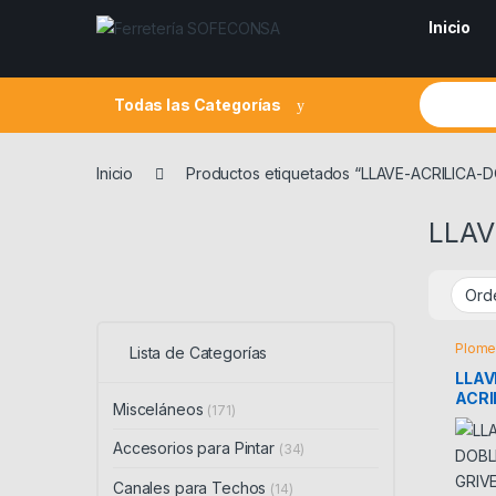
Skip to navigation
Skip to content
Inicio
Search fo
Todas las Categorías
Inicio
Productos etiquetados “LLAVE-ACRILICA
LLAV
Plome
Lista de Categorías
LLAV
ACRI
Misceláneos
(171)
PANT
Accesorios para Pintar
(34)
Canales para Techos
(14)