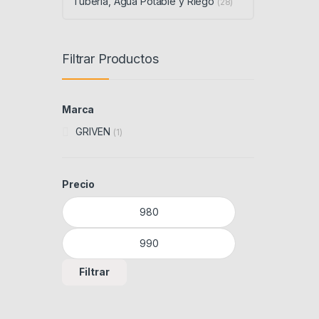
Tubería, Agua Potable y Riego
(28)
Filtrar Productos
Marca
GRIVEN
(1)
Precio
Precio mínimo
Precio máximo
Filtrar