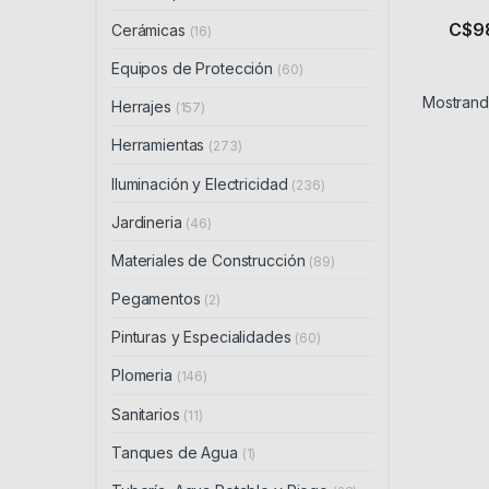
C$
9
Cerámicas
(16)
Equipos de Protección
(60)
Mostrando
Herrajes
(157)
Herramientas
(273)
Iluminación y Electricidad
(236)
Jardineria
(46)
Materiales de Construcción
(89)
Pegamentos
(2)
Pinturas y Especialidades
(60)
Plomeria
(146)
Sanitarios
(11)
Tanques de Agua
(1)