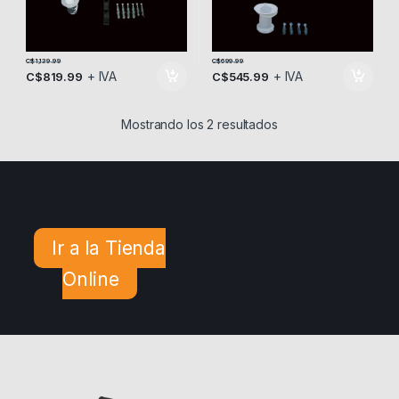
C$
1,139.99
C$
699.99
+ IVA
+ IVA
C$
819.99
C$
545.99
Mostrando los 2 resultados
Ir a la Tienda
Online