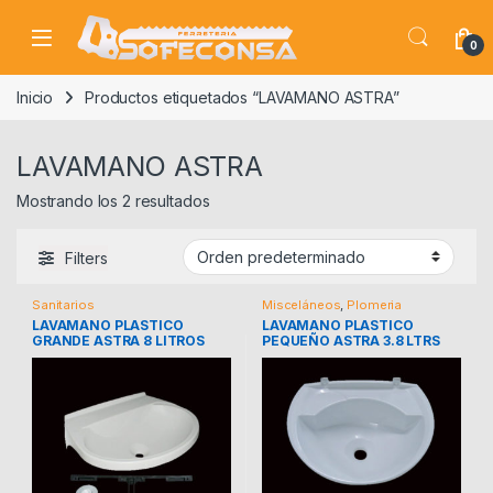
Skip to navigation
Skip to content
0
Inicio
Productos etiquetados “LAVAMANO ASTRA”
LAVAMANO ASTRA
Mostrando los 2 resultados
Filters
Sanitarios
Misceláneos
,
Plomeria
LAVAMANO PLASTICO
LAVAMANO PLASTICO
GRANDE ASTRA 8 LITROS
PEQUEÑO ASTRA 3.8 LTRS