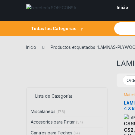
Skip to navigation
Skip to content
Inicio
Search fo
Todas las Categorías
Inicio
Productos etiquetados “LAMINAS-PLYWO
LAM
Materi
Lista de Categorías
LAMI
4 X 8
Misceláneos
(178)
Accesorios para Pintar
(34)
C$
6
C$
2
Canales para Techos
Este 
(14)