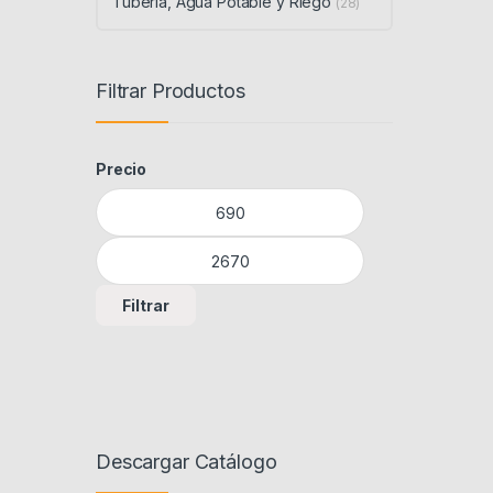
Tubería, Agua Potable y Riego
(28)
Filtrar Productos
Precio
Precio mínimo
Precio máximo
Filtrar
Descargar Catálogo