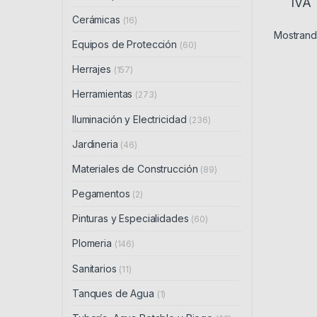
IVA
Cerámicas
(16)
Mostrando
Equipos de Protección
(60)
Herrajes
(157)
Herramientas
(273)
Iluminación y Electricidad
(236)
Jardineria
(46)
Materiales de Construcción
(89)
Pegamentos
(2)
Pinturas y Especialidades
(60)
Plomeria
(146)
Sanitarios
(11)
Tanques de Agua
(1)