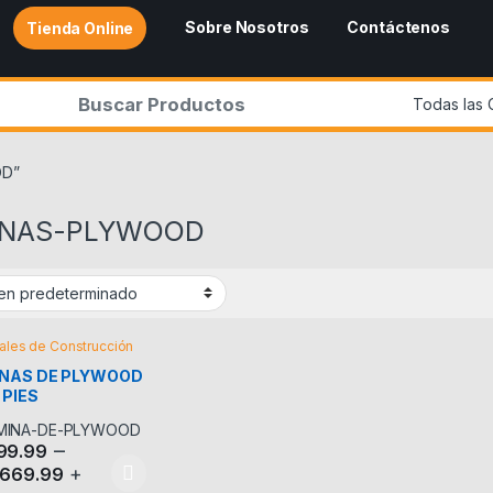
Sobre Nosotros
Contáctenos
Tienda Online
r:
OD”
INAS-PLYWOOD
ales de Construcción
NAS DE PLYWOOD
 PIES
–
99.99
+
,669.99
producto tiene múltiples variantes. Las opciones se pueden elegir en