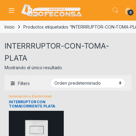
Skip to navigation
Skip to content
0
Inicio
Productos etiquetados “INTERRRUPTOR-CON-TOMA-PL
INTERRRUPTOR-CON-TOMA-
PLATA
Mostrando el único resultado
Filters
Iluminación y Electricidad
INTERRUPTOR CON
TOMACORRIENTE PLATA
EAGLE