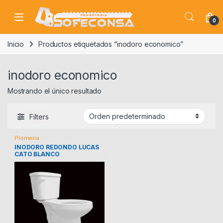
Skip to navigation
Skip to content
0
Inicio
Productos etiquetados “inodoro economico”
inodoro economico
Mostrando el único resultado
Filters
Plomeria
INODORO REDONDO LUCAS
CATO BLANCO